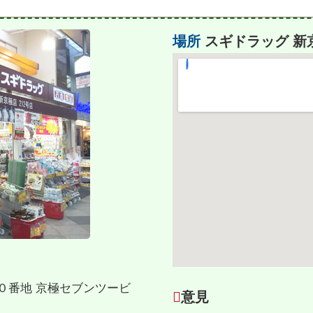
場所
スギドラッグ 新
９０番地 京極セブンツービ
意見