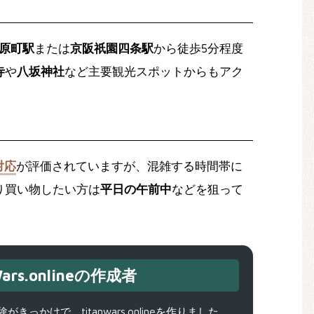
原町駅
または
京阪祇園四条駅
から徒歩5分程度
寺
や
八坂神社
など主要観光スポットからもアク
対応
が評価されていますが、混雑する時間帯に
り買い物したい方は
平日の午前中
などを狙って
ars.onlineの作成者
で、titanwars.onlineを作りました。