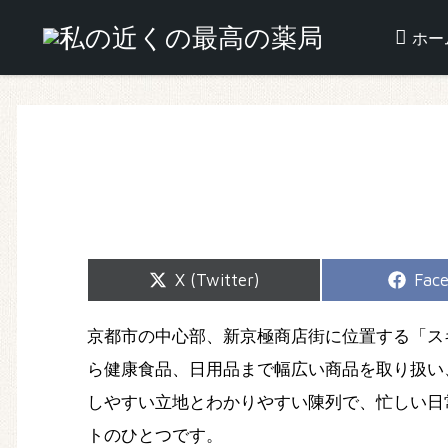
ホー
Share
Shar
X (Twitter)
Fac
on
on
京都市の中心部、新京極商店街に位置する「ス
ら健康食品、日用品まで幅広い商品を取り扱い
しやすい立地とわかりやすい陳列で、忙しい日
トのひとつです。