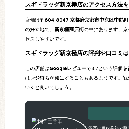
スギドラッグ新京極店のアクセス方法を
店舗は
〒604-8047 京都府京都市中京区中
の好立地で、
新京極商店街
の中にあります。京
セスしやすいです。
スギドラッグ新京極店の評判や口コミは
この店舗は
Googleレビュー
で3.7という評価
は
レジ待ち
が発生することもあるようです。観
いくと良いでしょう。
深夜に急な発熱で薬局