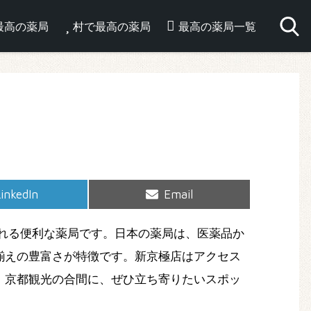
最高の薬局
村で最高の薬局
最高の薬局一覧
hare
Share
inkedIn
Email
on
on
れる便利な薬局です。日本の薬局は、医薬品か
揃えの豊富さが特徴です。新京極店はアクセス
。京都観光の合間に、ぜひ立ち寄りたいスポッ