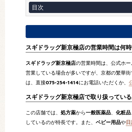
目次
スギドラッグ新京極店の営業時間は何時
スギドラッグ新京極店
の営業時間は、公式ホー
営業している場合が多いですが、京都の繁華街
は、直接
075-254-1414
にお電話いただくか、
スギドラッグ新京極店で取り扱っている
この店舗では、
処方薬
から
一般医薬品
、
化粧品
しているのが特長です。また、
ベビー用品
や
日