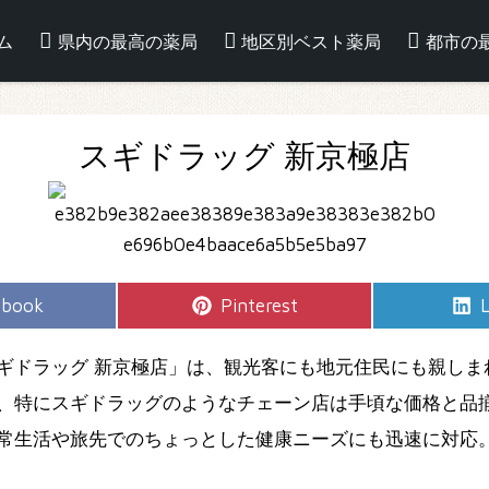
ム
県内の最高の薬局
地区別ベスト薬局
都市の
スギドラッグ 新京極店
e
Share
S
ebook
Pinterest
L
on
ギドラッグ 新京極店」は、観光客にも地元住民にも親しま
、特にスギドラッグのようなチェーン店は手頃な価格と品
常生活や旅先でのちょっとした健康ニーズにも迅速に対応