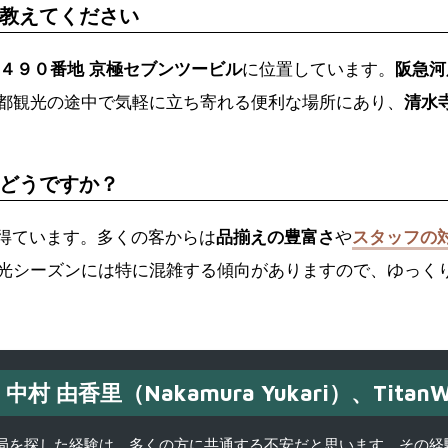
教えてください
筋町４９０番地 京極セブンツービル
に位置しています。
阪急河
都観光の途中で気軽に立ち寄れる便利な場所にあり、
清水
どうですか？
を得ています。多くの客からは
品揃えの豊富さ
や
スタッフの
光シーズンには特に混雑する傾向がありますので、ゆっく
中村 由香里（Nakamura Yukari）、TitanW
を探した経験は、多くの方に共通する不安だと思います。その経験がきっかけ