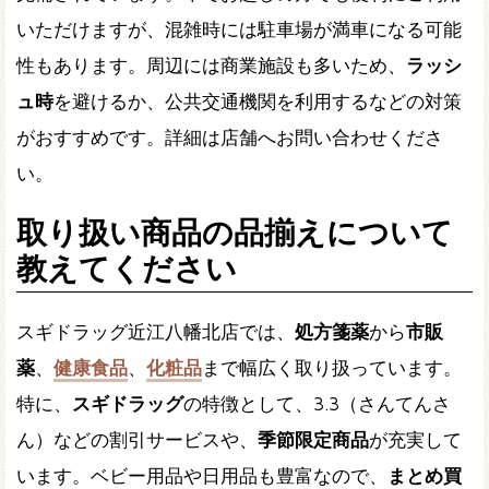
いただけますが、混雑時には駐車場が満車になる可能
性もあります。周辺には商業施設も多いため、
ラッシ
ュ時
を避けるか、公共交通機関を利用するなどの対策
がおすすめです。詳細は店舗へお問い合わせくださ
い。
取り扱い商品の品揃えについて
教えてください
スギドラッグ近江八幡北店では、
処方箋薬
から
市販
薬
、
健康食品
、
化粧品
まで幅広く取り扱っています。
特に、
スギドラッグ
の特徴として、
3.3
（さんてんさ
ん）などの割引サービスや、
季節限定商品
が充実して
います。ベビー用品や日用品も豊富なので、
まとめ買