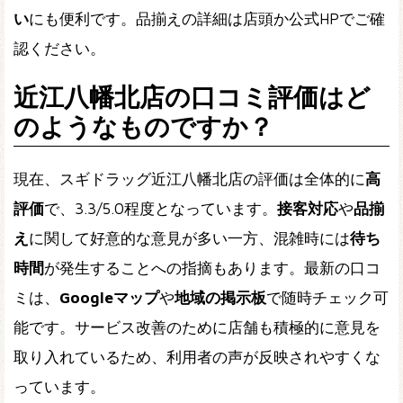
い
にも便利です。品揃えの詳細は店頭か公式HPでご確
認ください。
近江八幡北店の口コミ評価はど
のようなものですか？
現在、スギドラッグ近江八幡北店の評価は全体的に
高
評価
で、
3.3
/5.0程度となっています。
接客対応
や
品揃
え
に関して好意的な意見が多い一方、混雑時には
待ち
時間
が発生することへの指摘もあります。最新の口コ
ミは、
Googleマップ
や
地域の掲示板
で随時チェック可
能です。サービス改善のために店舗も積極的に意見を
取り入れているため、利用者の声が反映されやすくな
っています。