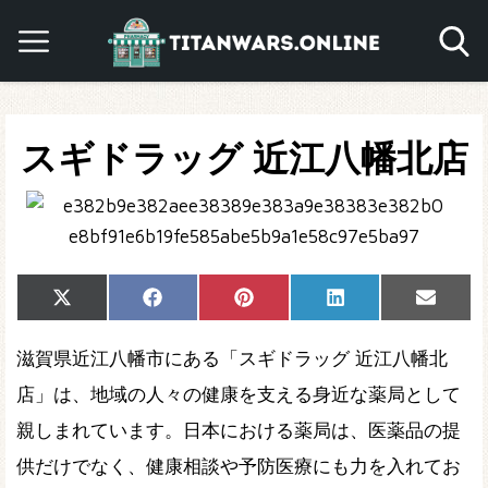
スギドラッグ 近江八幡北店
Share
Share
Share
Share
Share
X
Facebook
Pinterest
LinkedIn
Email
on
on
on
on
on
(Twitter)
滋賀県近江八幡市にある「スギドラッグ 近江八幡北
店」は、地域の人々の健康を支える身近な薬局として
親しまれています。日本における薬局は、医薬品の提
供だけでなく、健康相談や予防医療にも力を入れてお