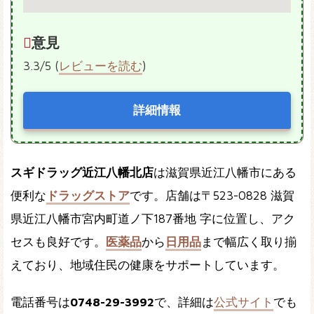
意見
3.3/5 (
レビューを読む
)
詳細情報
スギドラッグ近江八幡北店
は滋賀県近江八幡市にある
便利な
ドラッグストア
です。店舗は〒523-0828 滋賀
県近江八幡市宮内町道ノ下187番地 字に位置し、アク
セスも良好です。
医薬品
から
日用品
まで幅広く取り揃
えており、地域住民の健康をサポートしています。
電話番号は
0748-29-3992
で、詳細は
公式サイト
でも