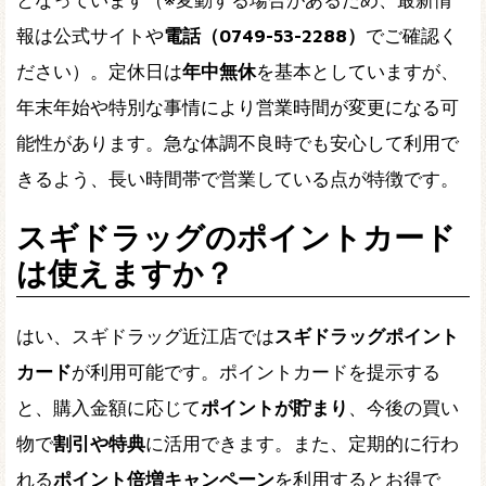
となっています（※変動する場合があるため、最新情
報は公式サイトや
電話（0749-53-2288）
でご確認く
ださい）。定休日は
年中無休
を基本としていますが、
年末年始や特別な事情により営業時間が変更になる可
能性があります。急な体調不良時でも安心して利用で
きるよう、長い時間帯で営業している点が特徴です。
スギドラッグのポイントカード
は使えますか？
はい、スギドラッグ近江店では
スギドラッグポイント
カード
が利用可能です。ポイントカードを提示する
と、購入金額に応じて
ポイントが貯まり
、今後の買い
物で
割引や特典
に活用できます。また、定期的に行わ
れる
ポイント倍増キャンペーン
を利用するとお得で