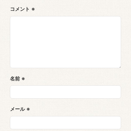
コメント
※
名前
※
メール
※