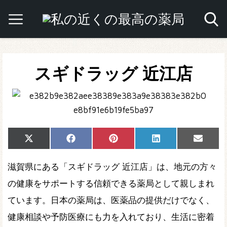
スギドラッグ 近江店
Share
Share
Share
Share
Share
X
Facebook
Pinterest
LinkedIn
Email
on
on
on
on
on
(Twitter)
滋賀県にある「スギドラッグ 近江店」は、地元の方々
の健康をサポートする信頼できる薬局として親しまれ
ています。日本の薬局は、医薬品の提供だけでなく、
健康相談や予防医療にも力を入れており、生活に密着