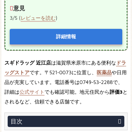
意見
3/5 (
レビューを読む
)
詳細情報
スギドラッグ 近江店
は滋賀県米原市にある便利な
ドラ
ッグストア
です。〒521-0073に位置し、
医薬品
や日用
品が充実しています。電話番号は0749-53-2288で、
詳細は
公式サイト
でも確認可能。地元住民から
評価3
と
されるなど、信頼できる店舗です。
目次