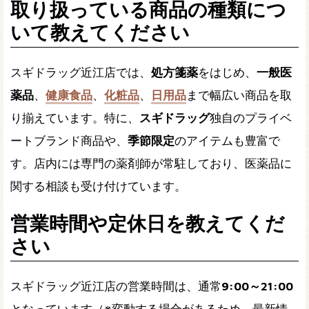
取り扱っている商品の種類につ
いて教えてください
スギドラッグ近江店では、
処方箋薬
をはじめ、
一般医
薬品
、
健康食品
、
化粧品
、
日用品
まで幅広い商品を取
り揃えています。特に、
スギドラッグ
独自のプライベ
ートブランド商品や、
季節限定
のアイテムも豊富で
す。店内には専門の薬剤師が常駐しており、医薬品に
関する相談も受け付けています。
営業時間や定休日を教えてくだ
さい
スギドラッグ近江店の営業時間は、通常
9:00～21:00