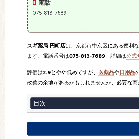
電話
075-813-7689
スギ薬局 円町店
は、京都市中京区にある便利
ます。電話番号は
075-813-7689
、詳細は
公式
評価は
2.9
とやや低めですが、
医薬品
や
日用品
改善の余地があるかもしれませんが、必要な商
目次