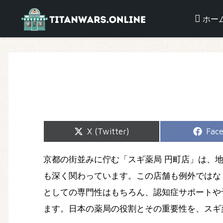
ホー
Share
Shar
X (Twitter)
Fac
on
on
京都の街並みに佇む「スギ薬局 円町店」は、
も深く関わっています。この店舗も例外ではな
としての専門性はもちろん、認知症サポートや
ます。日本の薬局の役割とその重要性を、スギ