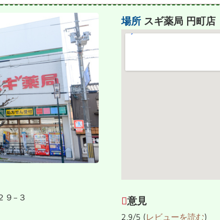
場所
スギ薬局 円町店
２９−３
意見
2.9/5 (
レビューを読む
)