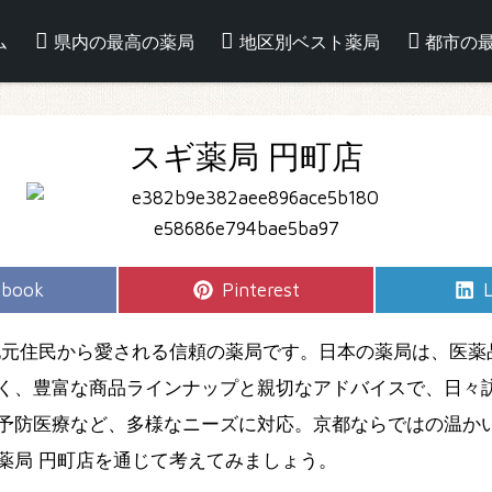
ム
県内の最高の薬局
地区別ベスト薬局
都市の
スギ薬局 円町店
e
Share
S
ebook
Pinterest
L
on
地元住民から愛される信頼の薬局です。日本の薬局は、医薬
く、豊富な商品ラインナップと親切なアドバイスで、日々
予防医療など、多様なニーズに対応。京都ならではの温か
薬局 円町店を通じて考えてみましょう。