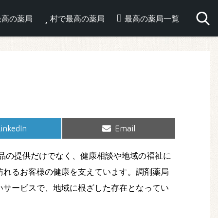
最高の薬局
村で最高の薬局
最高の薬局一覧
hare
Share
inkedIn
Email
on
on
品の提供だけでなく、健康相談や地域の福祉に
訪れるお客様の健康を支えています。調剤薬局
いサービスで、地域に根ざした存在となってい