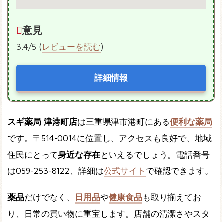
意見
3.4/5 (
レビューを読む
)
詳細情報
スギ薬局 津港町店
は三重県津市港町にある
便利な薬局
です。〒514-0014に位置し、アクセスも良好で、地域
住民にとって
身近な存在
といえるでしょう。電話番号
は059-253-8122、詳細は
公式サイト
で確認できます。
薬品
だけでなく、
日用品
や
健康食品
も取り揃えてお
り、日常の買い物に重宝します。店舗の清潔さやスタ