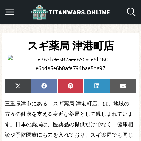
スギ薬局 津港町店
Share
Share
Share
Share
Share
X
Facebook
Pinterest
LinkedIn
Email
on
on
on
on
on
(Twitter)
三重県津市にある「スギ薬局 津港町店」は、地域の
方々の健康を支える身近な薬局として親しまれていま
す。日本の薬局は、医薬品の提供だけでなく、健康相
談や予防医療にも力を入れており、スギ薬局でも同じ