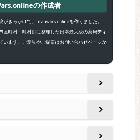
ars.onlineの作成者
で、titanwars.onlineを作りました。
市区町村・町村別に整理した日本最大級の薬局ディ
ています。ご意見やご提案はお問い合わせページか