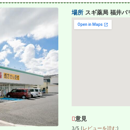
場所
スギ薬局 福井パ
意見
3/5 (
レビューを読む
)