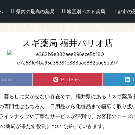
ム
県内の最高の薬局
地区別ベスト薬局
都市の
スギ薬局 福井パリオ店
e
Share
S
ebook
Pinterest
L
on
、暮らしに欠かせない存在です。福井県にある「スギ薬局 
の専門性はもちろん、日用品から化粧品まで幅広く取り扱
ラインナップや丁寧なサービスが評判で、お客様のニーズ
本の薬局が果たす役割について探っていきます。