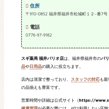
住所
〒910-0852 福井県福井市松城町１２−番7
電話
0776-97-9182
スギ薬局 福井パリオ店
は、福井県福井市の
パ
品
や
日用品
の購入に役立ちます。
店内は清潔で整っており、
スタッフの対応
も親
の品揃えも豊富です。
営業時間や詳細は公式サイト（
https://www.s
健康管理
が必要な際には、ぜひ利用したい店舗