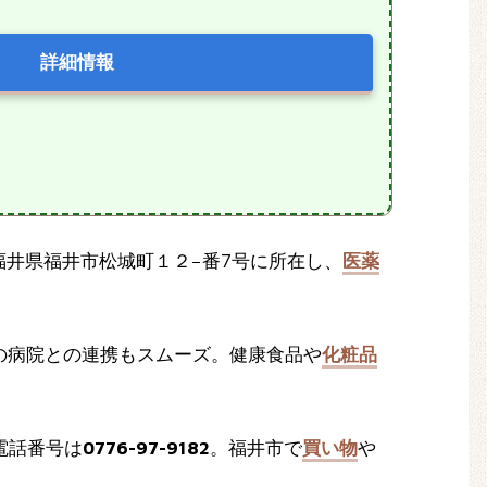
詳細情報
2 福井県福井市松城町１２−番7号に所在し、
医薬
の病院との連携もスムーズ。健康食品や
化粧品
電話番号は
0776-97-9182
。福井市で
買い物
や