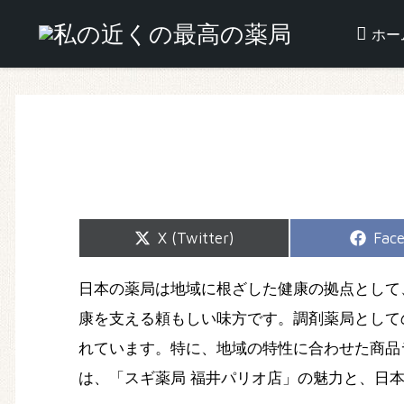
ホー
Share
Shar
X (Twitter)
Fac
on
on
日本の薬局は地域に根ざした健康の拠点として
康を支える頼もしい味方です。調剤薬局として
れています。特に、地域の特性に合わせた商品
は、「スギ薬局 福井パリオ店」の魅力と、日