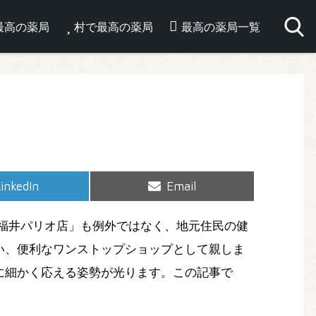
最高の薬局
村で最高の薬局
最高の薬局一覧
hare
Share
inkedIn
Email
on
on
福井パリオ店」も例外ではなく、地元住民の健
い、便利なワンストップショップとして親しま
に細かく応える姿勢が光ります。この記事で