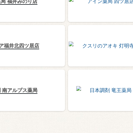
局 福井みのり店
ア福井北四ツ居店
 南アルプス薬局