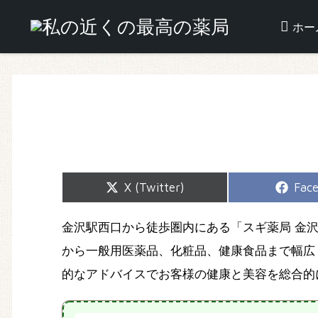
ホー
Share
Shar
X (Twitter)
Fac
on
on
金沢駅西口から徒歩圏内にある「スギ薬局 金
から一般用医薬品、化粧品、健康食品まで幅広
的なアドバイスでお客様の健康と美容を総合的