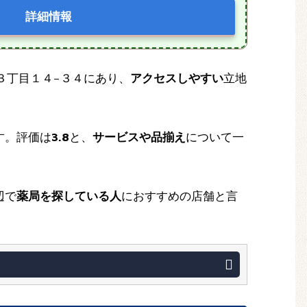
詳細情報
町３丁目１４−３４にあり、
アクセスしやすい
立地
す。評価は
3.8
と、
サービスや品揃え
について一
辺で
薬局を探している人
におすすめの店舗と言