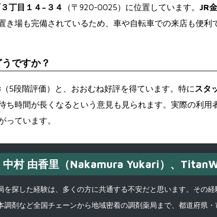
３丁目１４−３４
（〒920-0025）に位置しています。
JR
置き場も完備されているため、車や自転車での来店も便利
どうですか？
8
（5段階評価）と、おおむね好評を得ています。特に
スタ
待ち時間が長くなるという意見も見られます。実際の利用
がっています。
中村 由香里（Nakamura Yukari）、TitanW
を探した経験は、多くの方に共通する不安だと思います。その経験がきっかけ
本調剤など全国チェーンから地域密着の調剤薬局まで、都道府県・