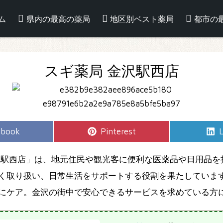
ム
県内の最高の薬局
地区別ベスト薬局
都市の
スギ薬局 金沢駅西店
e
Share
S
ebook
Pinterest
L
on
沢駅西店」は、地元住民や観光客に便利な医薬品や日用品を
く取り扱い、日常生活をサポートする役割を果たしていま
にケア。金沢の街中で安心できるサービスを求めている方