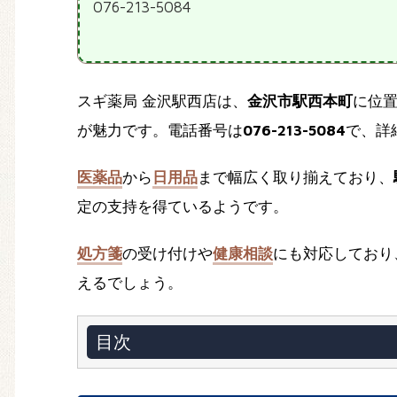
076-213-5084
スギ薬局 金沢駅西店は、
金沢市駅西本町
に位
が魅力です。電話番号は
076-213-5084
で、詳
医薬品
から
日用品
まで幅広く取り揃えており、
定の支持を得ているようです。
処方箋
の受け付けや
健康相談
にも対応しており
えるでしょう。
目次