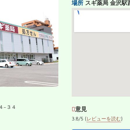
場所
スギ薬局 金沢駅
４−３４
意見
3.8/5 (
レビューを読む
)