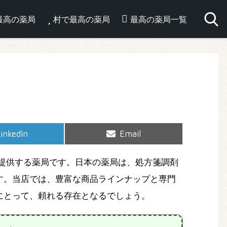
最高の薬局
村で最高の薬局
最高の薬局一覧
hare
Share
inkedIn
Email
on
on
提供する薬局です。日本の薬局は、処方箋調剤
す。当店では、豊富な商品ラインナップと専門
にとって、頼れる存在となるでしょう。