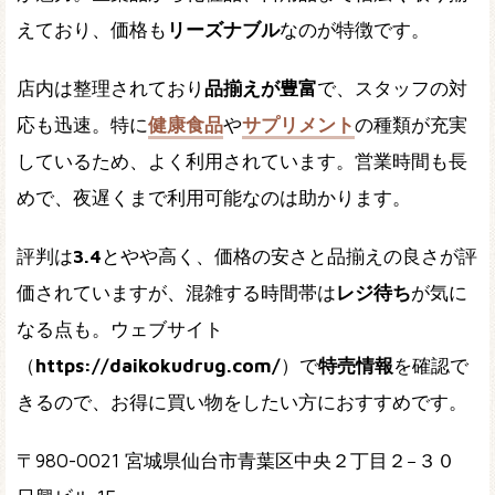
えており、価格も
リーズナブル
なのが特徴です。
店内は整理されており
品揃えが豊富
で、スタッフの対
応も迅速。特に
健康食品
や
サプリメント
の種類が充実
しているため、よく利用されています。営業時間も長
めで、夜遅くまで利用可能なのは助かります。
評判は
3.4
とやや高く、価格の安さと品揃えの良さが評
価されていますが、混雑する時間帯は
レジ待ち
が気に
なる点も。ウェブサイト
（
https://daikokudrug.com/
）で
特売情報
を確認で
きるので、お得に買い物をしたい方におすすめです。
〒980-0021 宮城県仙台市青葉区中央２丁目２−３０