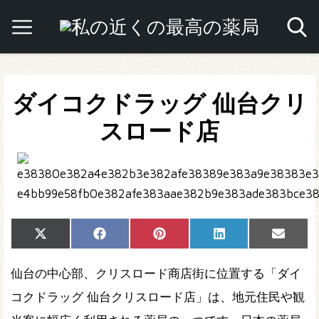
ダイコクドラッグ 仙台クリ
スロード店
Share
Share
Share
Share
Share
X
Facebook
Pinterest
LinkedIn
Email
on
on
on
on
on
(Twitter)
仙台の中心部、クリスロード商店街に位置する「ダイ
コクドラッグ 仙台クリスロード店」は、地元住民や観