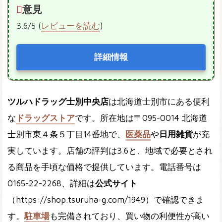
意見
3.6/5 (
レビューを読む
)
詳細情報
ツルハドラッグ士別中央店
は北海道士別市にある便利
な
ドラッグストア
です。所在地は〒095-0014 北海道
士別市東４条５丁目14番地で、
医薬品
や
日用雑貨
が充
実しています。店舗の評判は3.6と、地域で必要とされ
る商品を手頃な価格で提供しています。電話番号は
0165-22-2268、詳細は
公式サイト
（https://shop.tsuruha-g.com/1949）で確認できま
す。
駐車場
も完備されており、買い物の利便性が高い