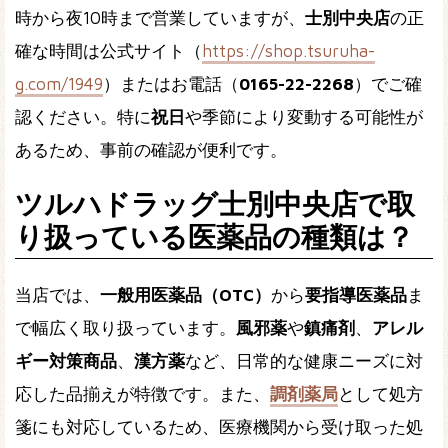
時から夜10時まで営業していますが、
士別中央店
の正
確な時間は公式サイト（
https://shop.tsuruha-
g.com/1949
）またはお電話（
0165-22-2268
）でご確
認ください。特に
祝日
や季節により変動する可能性が
あるため、事前の確認が便利です。
ツルハドラッグ士別中央店で取
り扱っている医薬品の種類は？
当店では、
一般用医薬品（OTC）
から
要指導医薬品
ま
で幅広く取り扱っています。
風邪薬
や
鎮痛剤
、
アレル
ギー対策商品
、
漢方薬
など、日常的な健康ニーズに対
応した品揃えが特徴です。また、
調剤薬局
として処方
箋にも対応しているため、医療機関から受け取った処