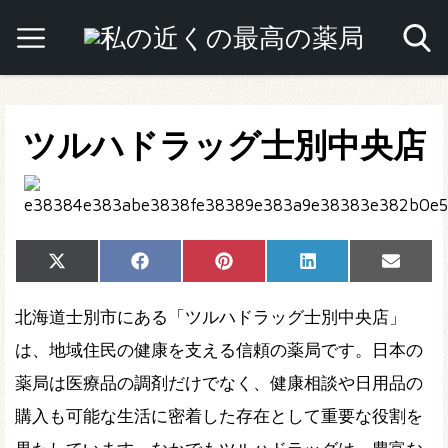
ツルハドラッグ士別中央店
Share
Share
Share
Share
Share
X
Facebook
Pinterest
LinkedIn
Email
on
on
on
on
on
(Twitter)
北海道士別市にある「ツルハドラッグ士別中央店」
は、地域住民の健康を支える信頼の薬局です。日本の
薬局は医療品の調剤だけでなく、健康相談や日用品の
購入も可能な生活に密着した存在として重要な役割を