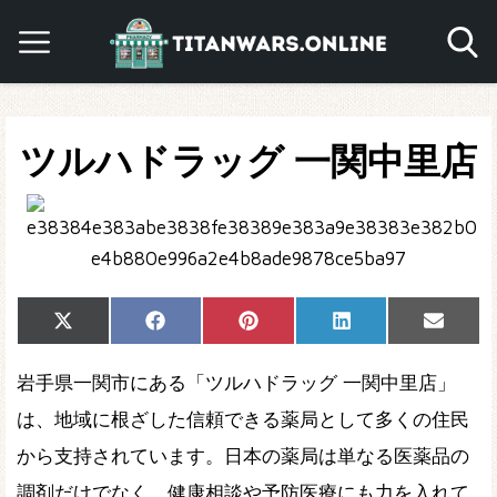
ツルハドラッグ 一関中里店
Share
Share
Share
Share
Share
X
Facebook
Pinterest
LinkedIn
Email
on
on
on
on
on
(Twitter)
岩手県一関市にある「ツルハドラッグ 一関中里店」
は、地域に根ざした信頼できる薬局として多くの住民
から支持されています。日本の薬局は単なる医薬品の
調剤だけでなく、健康相談や予防医療にも力を入れて