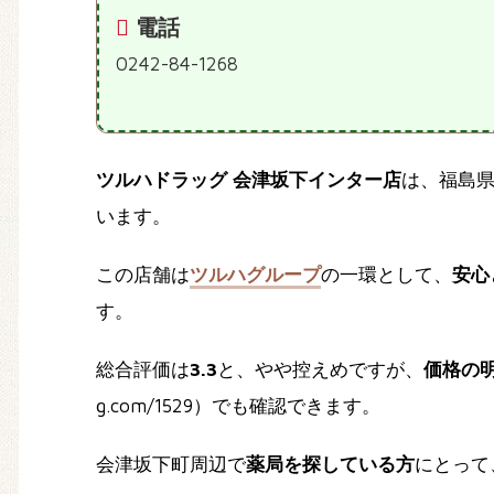
電話
0242-84-1268
ツルハドラッグ 会津坂下インター店
は、福島
います。
この店舗は
ツルハグループ
の一環として、
安心
す。
総合評価は
3.3
と、やや控えめですが、
価格の
g.com/1529）でも確認できます。
会津坂下町周辺で
薬局を探している方
にとって