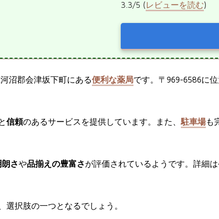
3.3/5 (
レビューを読む
)
県河沼郡会津坂下町にある
便利な薬局
です。〒969-6586に
と
信頼
のあるサービスを提供しています。また、
駐車場
も
明朗さ
や
品揃えの豊富さ
が評価されているようです。詳細は公式サイト
、選択肢の一つとなるでしょう。