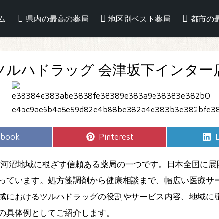
ム
県内の最高の薬局
地区別ベスト薬局
都市の
ツルハドラッグ 会津坂下インター
e
Share
S
ebook
Pinterest
L
on
河沼地域に根ざす信頼ある薬局の一つです。日本全国に展
っています。処方箋調剤から健康相談まで、幅広い医療サ
域におけるツルハドラッグの役割やサービス内容、地域に
の具体例としてご紹介します。