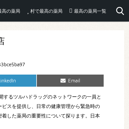
最高の薬局
村で最高の薬局
最高の薬局一覧
店
hare
Share
inkedIn
Email
on
on
開するツルハドラッグのネットワークの一員と
ービスを提供し、日常の健康管理から緊急時の
密着した薬局の重要性について探ります。日本