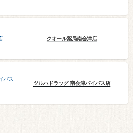
クオール薬局南会津店
ツルハドラッグ 南会津バイパス店