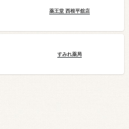
薬王堂 西根平舘店
すみれ薬局