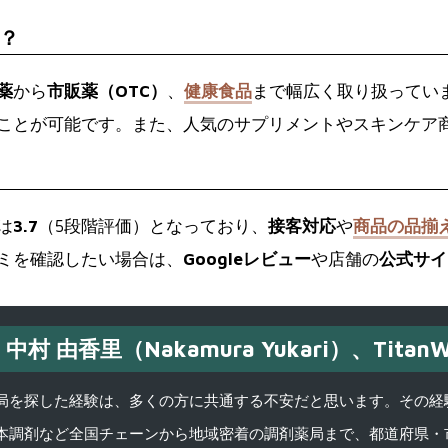
？
薬
から
市販薬（OTC）
、
健康食品
まで幅広く取り扱ってい
ことが可能です。また、人気のサプリメントやスキンケア
は
3.7
（5段階評価）となっており、
接客対応
や
商品の品揃
ミを確認したい場合は、
Googleレビュー
や店舗の
公式サイ
中村 由香里（Nakamura Yukari）、TitanW
を探した経験は、多くの方に共通する不安だと思います。その経験がきっかけ
本調剤など全国チェーンから地域密着の調剤薬局まで、都道府県・