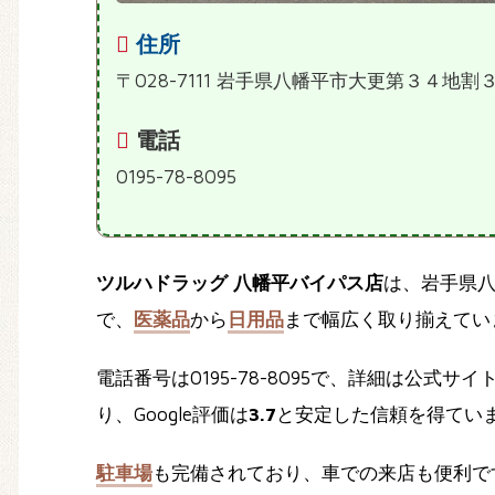
住所
〒028-7111 岩手県八幡平市大更第３４地割
電話
0195-78-8095
ツルハドラッグ 八幡平バイパス店
は、岩手県
で、
医薬品
から
日用品
まで幅広く取り揃えてい
電話番号は0195-78-8095で、詳細は公式サイト（ht
り、Google評価は
3.7
と安定した信頼を得てい
駐車場
も完備されており、車での来店も便利で