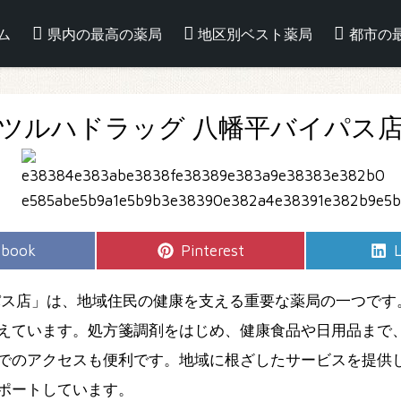
ム
県内の最高の薬局
地区別ベスト薬局
都市の
ツルハドラッグ 八幡平バイパス
e
Share
S
ebook
Pinterest
L
on
パス店」は、地域住民の健康を支える重要な薬局の一つです
えています。処方箋調剤をはじめ、健康食品や日用品まで
でのアクセスも便利です。地域に根ざしたサービスを提供
ポートしています。