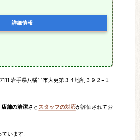
詳細情報
-7111 岩手県八幡平市大更第３４地割３９２−１
。
店舗の清潔さ
と
スタッフの対応
が評価されてお
っています。