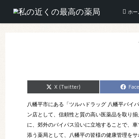
ホー
Share
Shar
X (Twitter)
Fac
on
on
八幡平市にある「ツルハドラッグ 八幡平バイ
ン店として、信頼性と質の高い医薬品を取り揃
に、郊外のバイパス沿いに立地することで、車
添う薬局として、八幡平の皆様の健康管理をサ