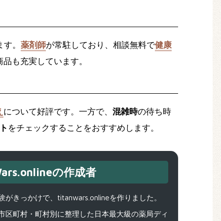
ます。
薬剤師
が常駐しており、相談無料で
健康
商品も充実しています。
え
について好評です。一方で、
混雑時
の待ち時
ト
をチェックすることをおすすめします。
ars.onlineの作成者
で、titanwars.onlineを作りました。
市区町村・町村別に整理した日本最大級の薬局ディ