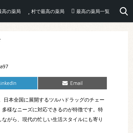
最高の薬局
村で最高の薬局
最高の薬局一覧
店
hare
Share
inkedIn
Email
on
on
。日本全国に展開するツルハドラッグのチェー
、多様なニーズに対応できるのが特徴です。特
しながら、現代の忙しい生活スタイルにも寄り