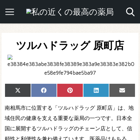
ツルハドラッグ 原町店
Share
Share
Share
Share
Share
X
Facebook
Pinterest
LinkedIn
Email
on
on
on
on
on
(Twitter)
南相馬市に位置する「ツルハドラッグ 原町店」は、地
域住民の健康を支える重要な薬局の一つです。日本全
国に展開するツルハドラッグのチェーン店として、信
頼性と利便性を兼ね備えています。医薬品はもちろ