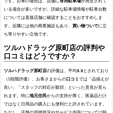
です。お車の場合は、店舗に
専用駐車場
が用意されて
いる場合が多いですが、詳細な駐車場情報や駐車台数
については直接店舗に確認することをおすすめしま
す。近隣には他の商業施設もあり、
買い物ついで
に立
ち寄りやすい立地です。
ツルハドラッグ原町店の評判や
口コミはどうですか？
ツルハドラッグ原町店
の評価は、平均
3.3
とされており
（5段階評価）、お客さまからの
口コミ
では「品揃えが
良い」「スタッフの対応が親切」といった意見が見ら
れます。特に
地元住民
からの支持が厚く、医薬品だけ
ではなく日用品の購入にも便利だと評されています。
ただし、店舗の混雑状況やサービス内容については時