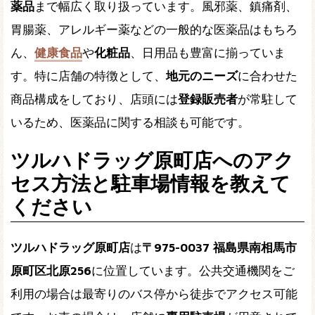
薬品
まで幅広く取り扱っています。風邪薬、鎮痛剤、
胃腸薬、アレルギー薬などの一般的な医薬品はもちろ
ん、
健康食品
や
化粧品
、日用品も豊富に揃っていま
す。特に店舗の特徴として、
地元のニーズ
に合わせた
商品構成をしており、店頭には
登録販売者
が常駐して
いるため、医薬品に関する相談も可能です。
ツルハドラッグ原町店へのアク
セス方法と駐車場情報を教えて
ください
ツルハドラッグ原町店
は
〒975-0037 福島県南相馬市
原町区北原256
に位置しています。公共交通機関をご
利用の場合は最寄りのバス停から徒歩でアクセス可能