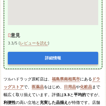
意見
3.3/5 (
レビューを読む
)
詳細情報
ツルハドラッグ原町店は、
福島県南相馬市
にある
ドラ
ッグストア
で、
医薬品
をはじめ、
日用品
や
化粧品
まで
幅広く取り揃えています。評価は
3.3
と
平均的
ですが、
利便性
の高い立地と
充実した品揃え
が特徴です。店舗