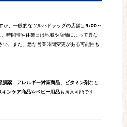
すが、一般的なツルハドラッグの店舗は
9:00～
し、時間帯や休業日は地域や店舗によって異な
ださい。また、急な
営業時間変更
がある可能性も
胃腸薬
、
アレルギー対策商品
、
ビタミン剤
など
スキンケア商品
や
ベビー用品
も購入可能です。