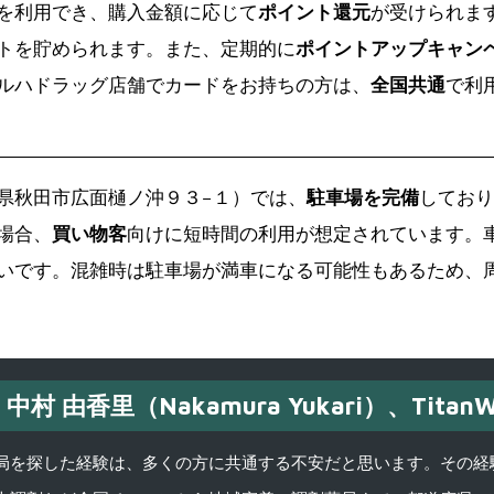
を利用でき、購入金額に応じて
ポイント還元
が受けられま
トを貯められます。また、定期的に
ポイントアップキャン
ルハドラッグ店舗でカードをお持ちの方は、
全国共通
で利
秋田県秋田市広面樋ノ沖９３−１）では、
駐車場を完備
しており
場合、
買い物客
向けに短時間の利用が想定されています。
いです。混雑時は駐車場が満車になる可能性もあるため、
中村 由香里（Nakamura Yukari）、TitanW
を探した経験は、多くの方に共通する不安だと思います。その経験がきっかけ