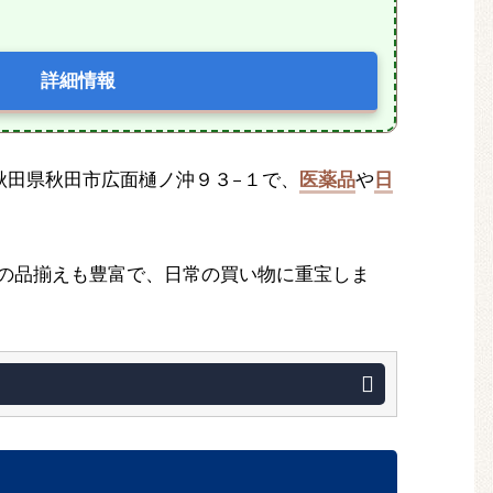
詳細情報
1 秋田県秋田市広面樋ノ沖９３−１で、
医薬品
や
日
の品揃えも豊富で、日常の買い物に重宝しま