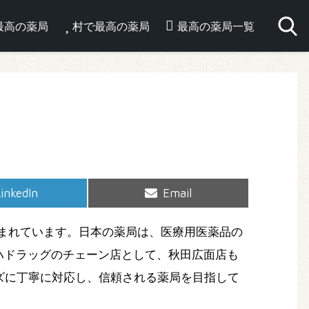
最高の薬局
村で最高の薬局
最高の薬局一覧
hare
Share
inkedIn
Email
on
on
まれています。日本の薬局は、医療用医薬品の
ハドラッグのチェーン店として、秋田広面店も
ズに丁寧に対応し、信頼される薬局を目指して