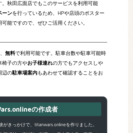
す。秋田広面店でもこのサービスを利用可能
ペーン
を行っているため、HPや店頭のポスター
用可能ですので、ぜひご活用ください。
、
無料
で利用可能です。駐車台数や
駐車可能時
車椅子の方や
お子様連れ
の方でもアクセスしや
周辺の
駐車場案内
もあわせて確認することをお
ars.onlineの作成者
で、titanwars.onlineを作りました。