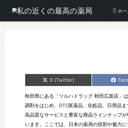
ホー
Share
Shar
X (Twitter)
Fac
on
on
秋田県にある「ツルハドラッグ 秋田広面店」
調剤をはじめ、OTC医薬品、化粧品、日用品
高品質なサービスと豊富な商品ラインナップが
います。ここでは、日本の薬局の役割や魅力に