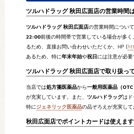
ツルハドラッグ 秋田広面店の営業時間
ツルハドラッグ 秋田広面店
の営業時間につい
22:00
前後の時間帯で営業している場合が多く
るため、直接お問い合わせいただくか、HP (
ht
あるため、特に
年末年始
や
祝日
には注意が必要
ツルハドラッグ 秋田広面店で取り扱っ
当店では
処方箋医薬品
から
一般用医薬品（OTC
が充実しています。また、
ツルハドラッグ
はド
特に
ジェネリック医薬品
の品ぞろえが充実して
秋田広面店でポイントカードは使えます