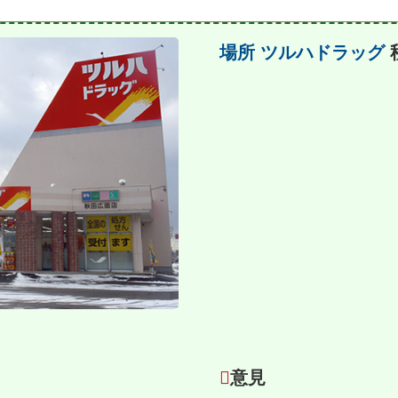
場所
ツルハドラッグ
１
意見