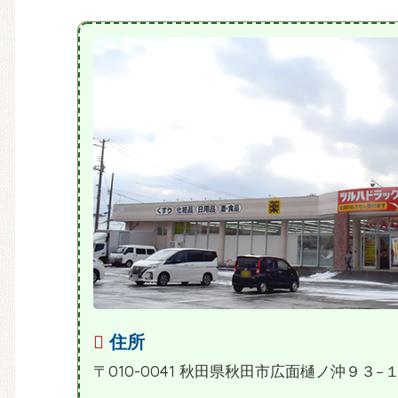
住所
〒010-0041 秋田県秋田市広面樋ノ沖９３−