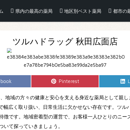
ム
県内の最高の薬局
地区別ベスト薬局
都市の
ツルハドラッグ 秋田広面店
e
Share
S
ebook
Pinterest
L
on
は、地域の方々の健康と安心を支える身近な薬局として親し
まで幅広く取り扱い、日常生活に欠かせない存在です。ツル
特徴です。地域密着型の運営で、お客様一人ひとりのニー
ついて探っていきましょう。