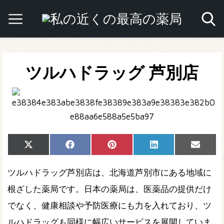
ツルハドラッグ 芦別店
Share
Share
Share
Share
Share
X
Facebook
Pinterest
LinkedIn
Email
on
on
on
on
on
(Twitter)
ツルハドラッグ芦別店は、北海道芦別市にある地域に
根ざした薬局です。日本の薬局は、医薬品の提供だけ
でなく、健康相談や予防医療にも力を入れており、ツ
ルハドラッグも同様に幅広いサービスを展開していま