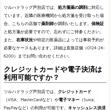
ツルハドラッグ芦別店では、
処方箋薬の調剤
に対応し
ています。近隣の医療機関から処方箋を受け取った場
合、こちらの店舗で
薬剤師
が調剤いたします。
保険証
と処方箋が必要ですので、忘れずにご持参ください。
また、
在庫状況
や特定の医薬品によっては事前予約が
必要なケースもあります。詳細は直接店舗（0124-24-
6200）までお問い合わせください。
クレジットカードや電子決済は
利用可能ですか？
ツルハドラッグ芦別店では、
クレジットカード
（VISA、MasterCardなど）や
電子マネー
（Suica、
PayPayなど）の利用が可能です。
キャッシュレス決済