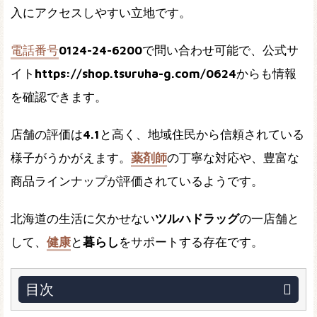
入にアクセスしやすい立地です。
電話番号
0124-24-6200
で問い合わせ可能で、公式サ
イト
https://shop.tsuruha-g.com/0624
からも情報
を確認できます。
店舗の評価は
4.1
と高く、地域住民から信頼されている
様子がうかがえます。
薬剤師
の丁寧な対応や、豊富な
商品ラインナップが評価されているようです。
北海道の生活に欠かせない
ツルハドラッグ
の一店舗と
して、
健康
と
暮らし
をサポートする存在です。
目次