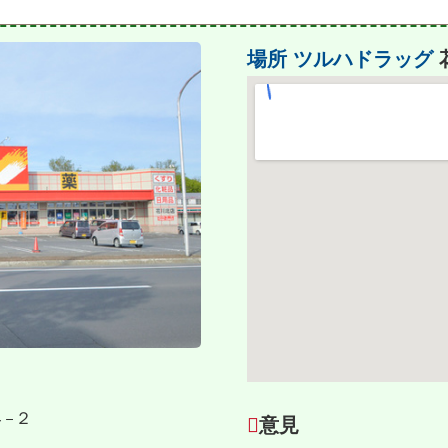
場所
ツルハドラッグ
４−２
意見