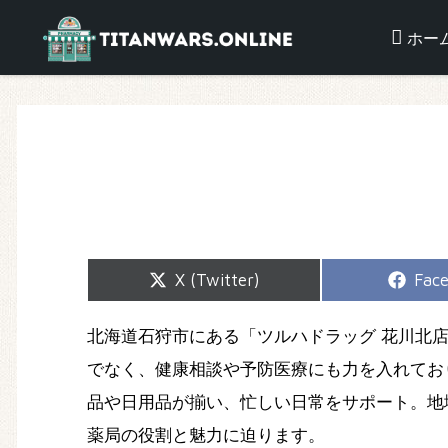
ホー
Share
Shar
X (Twitter)
Fac
on
on
北海道石狩市にある「ツルハドラッグ 花川北
でなく、健康相談や予防医療にも力を入れてお
品や日用品が揃い、忙しい日常をサポート。地
薬局の役割と魅力に迫ります。