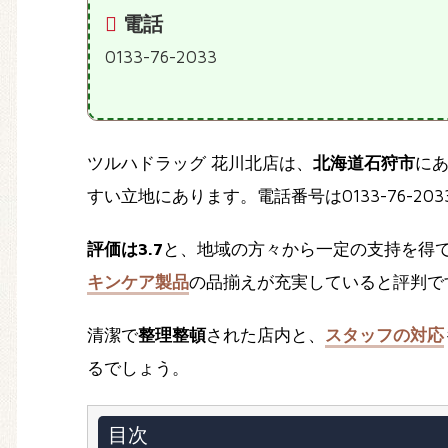
電話
0133-76-2033
ツルハドラッグ 花川北店は、
北海道石狩市
に
すい立地にあります。電話番号は0133-76-20
評価は3.7
と、地域の方々から一定の支持を得
キンケア製品
の品揃えが充実していると評判で
清潔で
整理整頓
された店内と、
スタッフの対応
るでしょう。
目次