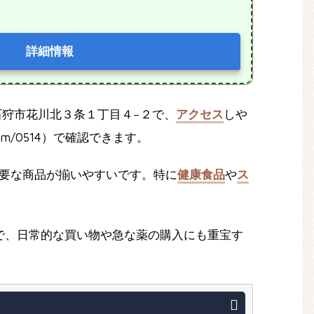
詳細情報
海道石狩市花川北３条１丁目４−２で、
アクセス
しや
a-g.com/0514）で確認できます。
要な商品が揃いやすいです。特に
健康食品
や
ス
で、日常的な買い物や急な薬の購入にも重宝す