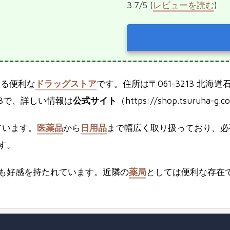
3.7/5 (
レビューを読む
)
ある便利な
ドラッグストア
です。住所は〒061-3213 北
33で、詳しい情報は
公式サイト
（https://shop.tsuruh
ています。
医薬品
から
日用品
まで幅広く取り扱っており、必
す。
も好感を持たれています。近隣の
薬局
としては便利な存在