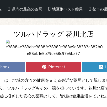
ム
県内の最高の薬局
地区別ベスト薬局
都市の
ツルハドラッグ 花川北店
e
Share
S
ebook
Pinterest
L
on
店」は、地域の方々の健康を支える身近な薬局として親しま
り、ツルハドラッグもその一端を担っています。花川北店
域に根ざした安心の薬局として、皆様の健康生活をていね