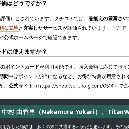
評価はどうですか？
階評価）とされています。クチコミでは、
品揃えの豊富さ
や
利な立地
と
充実したサービス
が評価されています。一方で
や
公式ホームページ
で確認できます。
ードは使えますか？
グのポイントカード
が利用可能です。購入金額に応じてポイ
期間
中はポイントが倍になるなど、お得な特典が用意され
か、
公式サイト
（https://shop.tsuruha-g.com/051
中村 由香里（Nakamura Yukari）、TitanW
を探した経験は、多くの方に共通する不安だと思います。その経験がきっかけ