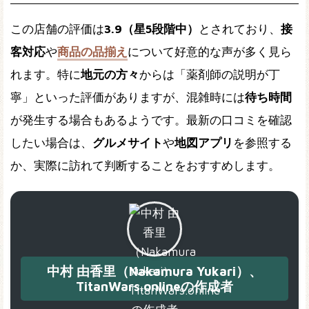
この店舗の評価は
3.9（星5段階中）
とされており、
接
客対応
や
商品の品揃え
について好意的な声が多く見ら
れます。特に
地元の方々
からは「薬剤師の説明が丁
寧」といった評価がありますが、混雑時には
待ち時間
が発生する場合もあるようです。最新の口コミを確認
したい場合は、
グルメサイト
や
地図アプリ
を参照する
か、実際に訪れて判断することをおすすめします。
中村 由香里（Nakamura Yukari）、
TitanWars.onlineの作成者