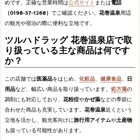
めです。正確な営業時間は
公式サイト
または
電話
（0198-37-1268）
でご確認ください。
花巻温泉
周辺
の観光や宿泊の際に便利な立地です。
ツルハドラッグ 花巻温泉店で取
り扱っている主な商品は何です
か？
この店舗では
医薬品
をはじめ、
化粧品
、
健康食品
、
日
用品
など、幅広い商品を取り扱っています。
処方箋
の
調剤にも対応しており、
花粉症
や
かぜ薬
などの季節に
合わせた商品も充実しています。
花巻温泉
近くという
立地を活かし、観光客向けに
旅行用アイテム
や
土産物
も扱っている可能性があります。