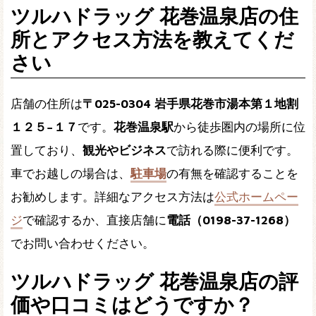
ツルハドラッグ 花巻温泉店の住
所とアクセス方法を教えてくだ
さい
店舗の住所は
〒025-0304 岩手県花巻市湯本第１地割
１２５−１７
です。
花巻温泉駅
から徒歩圏内の場所に位
置しており、
観光やビジネス
で訪れる際に便利です。
車でお越しの場合は、
駐車場
の有無を確認することを
お勧めします。詳細なアクセス方法は
公式ホームペー
ジ
で確認するか、直接店舗に
電話（0198-37-1268）
でお問い合わせください。
ツルハドラッグ 花巻温泉店の評
価や口コミはどうですか？