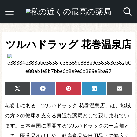
ツルハドラッグ 花巻温泉店
Share
Share
Share
Share
Share
X
Facebook
Pinterest
LinkedIn
Email
on
on
on
on
on
(Twitter)
花巻市にある「ツルハドラッグ 花巻温泉店」は、地域
の方々の健康を支える身近な薬局として親しまれてい
ます。日本全国に展開するツルハドラッグの一店舗と
して、医薬品をはじめ、健康食品や日用品まで幅広く