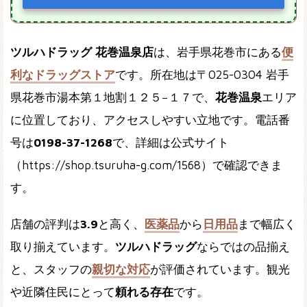
ツルハドラッグ 花巻温泉店
は、岩手県花巻市にある
便
利なドラッグストア
です。所在地は〒025-0304 岩手
県花巻市湯本第１地割１２５−１７で、
花巻温泉
エリア
に位置しており、アクセスしやすい立地です。電話番
号は
0198-37-1268
で、詳細は公式サイト
（https://shop.tsuruha-g.com/1568）で確認できま
す。
店舗の評判は
3.9
と高く、
医薬品
から
日用品
まで幅広く
取り揃えています。
ツルハドラッグ
ならではの品揃え
と、スタッフの
親切な対応
が評価されています。観光
や近隣住民にとって
頼れる存在
です。