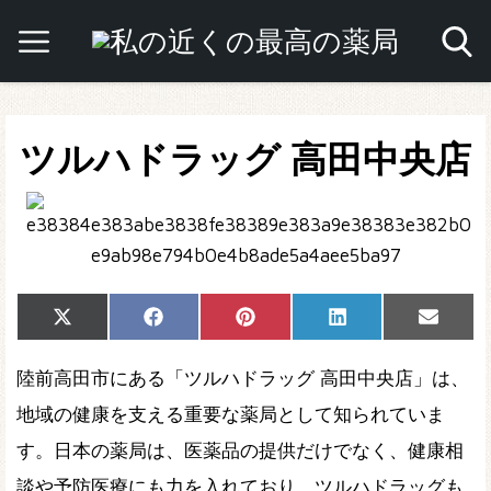
ツルハドラッグ 高田中央店
Share
Share
Share
Share
Share
X
Facebook
Pinterest
LinkedIn
Email
on
on
on
on
on
(Twitter)
陸前高田市にある「ツルハドラッグ 高田中央店」は、
地域の健康を支える重要な薬局として知られていま
す。日本の薬局は、医薬品の提供だけでなく、健康相
談や予防医療にも力を入れており、ツルハドラッグも