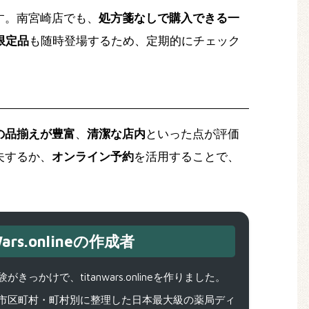
す。南宮崎店でも、
処方箋なしで購入できる一
限定品
も随時登場するため、定期的にチェック
の品揃えが豊富
、
清潔な店内
といった点が評価
夫するか、
オンライン予約
を活用することで、
ars.onlineの作成者
で、titanwars.onlineを作りました。
市区町村・町村別に整理した日本最大級の薬局ディ