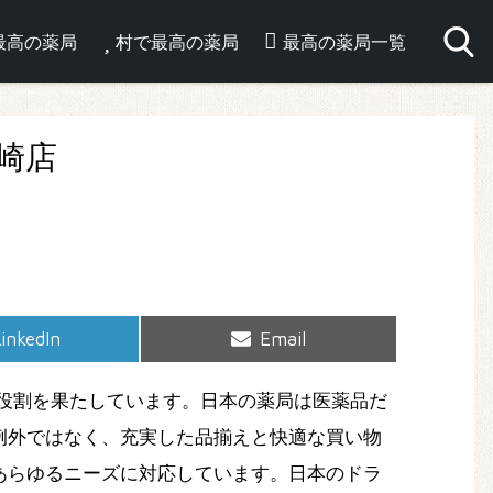
最高の薬局
村で最高の薬局
最高の薬局一覧
崎店
hare
Share
inkedIn
Email
on
on
役割を果たしています。日本の薬局は医薬品だ
例外ではなく、充実した品揃えと快適な買い物
あらゆるニーズに対応しています。日本のドラ