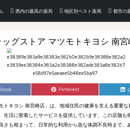
ム
県内の最高の薬局
地区別ベスト薬局
都市の
ラッグストア マツモトキヨシ 南宮
e
Share
S
ebook
Pinterest
L
on
モトキヨシ 南宮崎店」は、地域住民の健康を支える重要な
、生活に密着したサービスを提供しています。この店舗も
良さも相まって、日常的な利用から急な体調不良時まで、