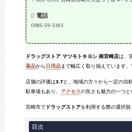
電話
0985-59-3363
ドラッグストア マツモトキヨシ 南宮崎店
は、
薬品
から
日用品
まで幅広く取り揃えています。電話
店舗の評価は
3.7
と、地域の方々から一定の信
駐車場もあり、
アクセス
の良さも魅力の一つと
宮崎市で
ドラッグストア
を利用する際の選択肢
目次