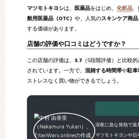
マツモトキヨシ
は、
医薬品
をはじめ、
化粧品
、
般用医薬品（OTC）
や、人気の
スキンケア商品
する価値があります。
店舗の評価や口コミはどうですか？
この店舗の評価は、
3.7
（5段階評価）と比較
されています。一方で、
混雑する時間帯
や
駐車
ストレスなく買い物ができるでしょう。
深夜に急な発熱で薬局
マツモトキヨシや日