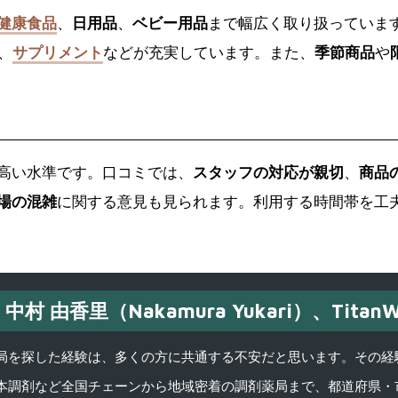
健康食品
、
日用品
、
ベビー用品
まで幅広く取り扱っていま
、
サプリメント
などが充実しています。また、
季節商品
や
的高い水準です。口コミでは、
スタッフの対応が親切
、
商品
場の混雑
に関する意見も見られます。利用する時間帯を工
中村 由香里（Nakamura Yukari）、TitanW
を探した経験は、多くの方に共通する不安だと思います。その経験がきっかけ
本調剤など全国チェーンから地域密着の調剤薬局まで、都道府県・