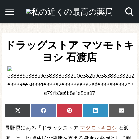
ドラッグストア マツモトキ
ヨシ 石渡店
Share
Share
Share
Share
Share
X
Facebook
Pinterest
LinkedIn
Email
on
on
on
on
on
(Twitter)
長野県にある「ドラッグストア
マツモトキヨシ
石渡
店」は、地域住民の健康を支える身近な薬局として親