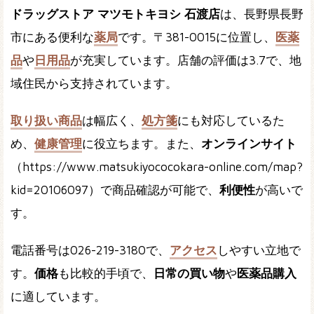
ドラッグストア マツモトキヨシ 石渡店
は、長野県長野
市にある便利な
薬局
です。〒381-0015に位置し、
医薬
品
や
日用品
が充実しています。店舗の評価は3.7で、地
域住民から支持されています。
取り扱い商品
は幅広く、
処方箋
にも対応しているた
め、
健康管理
に役立ちます。また、
オンラインサイト
（https://www.matsukiyococokara-online.com/map?
kid=20106097）で商品確認が可能で、
利便性
が高いで
す。
電話番号は026-219-3180で、
アクセス
しやすい立地で
す。
価格
も比較的手頃で、
日常の買い物
や
医薬品購入
に適しています。