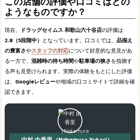
この店舗の評価や口コミはどの
ようなものですか？
現在、
ドラッグセイムス 和歌山六十谷店
の評価は
2.8（5段階中）
となっています。口コミでは、
品揃え
の豊富さ
や
スタッフの対応
について好意的な意見があ
る一方で、
混雑時の待ち時間
や
駐車場の狭さ
を指摘す
る声も見受けられます。実際の体験をもとにした評価
は、
Googleレビュー
や地域の口コミサイトで詳細を確
認できます。
中村 由香里（Nakamura Yukari）、