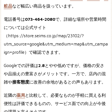
粧品
など幅広い商品を扱っています。
電話番号は
073-464-2080
で、詳細な場所や営業時間
については公式サイト
（https://store.seims.co.jp/map/23102/?
utm_source=google&utm_medium=map&utm_campa
ign=profile）で確認できます。
Googleでの評価は
2.8
とやや低めですが、価格の安さ
や品揃えの豊富さがメリットです。一方で、店内の混
雑や
接客態度
に改善の余地があるとの声もあります。
近隣の
薬局
と比較して、必要なものが手軽に買える利
便性は評価できるものの、サービス面での向上が今後
の課題と言えそうです。