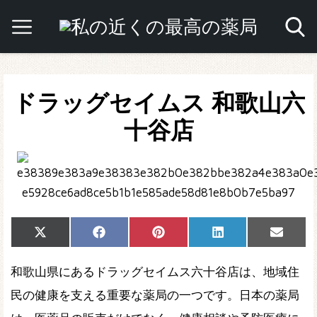
ドラッグセイムス 和歌山六
十谷店
Share
Share
Share
Share
Share
X
Facebook
Pinterest
LinkedIn
Email
on
on
on
on
on
(Twitter)
和歌山県にあるドラッグセイムス六十谷店は、地域住
民の健康を支える重要な薬局の一つです。日本の薬局