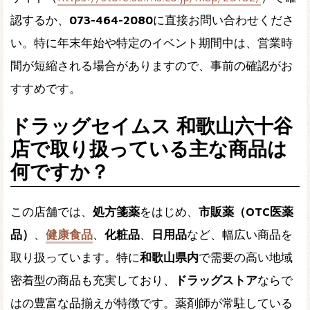
認するか、
073-464-2080
に直接お問い合わせくださ
い。特に年末年始や特定のイベント期間中は、営業時
間が短縮される場合がありますので、事前の確認がお
すすめです。
ドラッグセイムス 和歌山六十谷
店で取り扱っている主な商品は
何ですか？
この店舗では、
処方箋薬
をはじめ、
市販薬（OTC医薬
品）
、
健康食品
、
化粧品
、
日用品
など、幅広い商品を
取り扱っています。特に
和歌山県内
で需要の高い地域
密着型の商品も充実しており、
ドラッグストア
ならで
はの豊富な品揃えが特徴です。薬剤師が常駐している