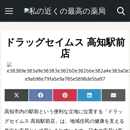
ドラッグセイムス 高知駅前
店
Share
Share
Share
Share
Share
X
Facebook
Pinterest
LinkedIn
Email
on
on
on
on
on
(Twitter)
高知市内の駅前という便利な立地に位置する「ドラッ
グセイムス 高知駅前店」は、地域住民の健康を支える