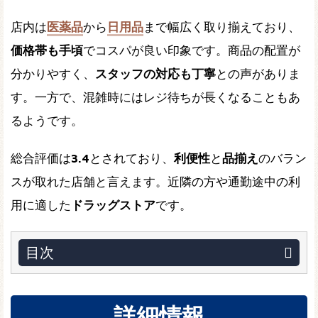
店内は
医薬品
から
日用品
まで幅広く取り揃えており、
価格帯も手頃
でコスパが良い印象です。商品の配置が
分かりやすく、
スタッフの対応も丁寧
との声がありま
す。一方で、混雑時にはレジ待ちが長くなることもあ
るようです。
総合評価は
3.4
とされており、
利便性
と
品揃え
のバラン
スが取れた店舗と言えます。近隣の方や通勤途中の利
用に適した
ドラッグストア
です。
目次
詳細情報