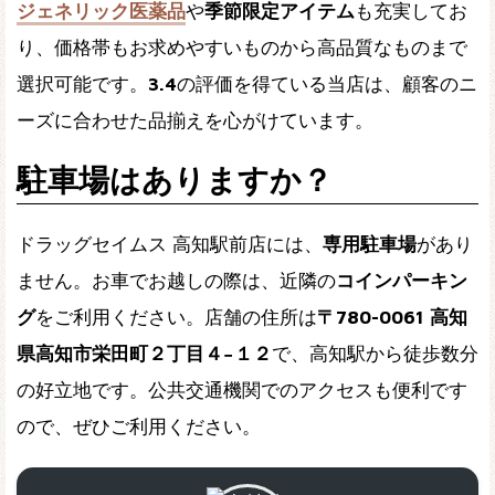
ジェネリック医薬品
や
季節限定アイテム
も充実してお
り、価格帯もお求めやすいものから高品質なものまで
選択可能です。
3.4
の評価を得ている当店は、顧客のニ
ーズに合わせた品揃えを心がけています。
駐車場はありますか？
ドラッグセイムス 高知駅前店には、
専用駐車場
があり
ません。お車でお越しの際は、近隣の
コインパーキン
グ
をご利用ください。店舗の住所は
〒780-0061 高知
県高知市栄田町２丁目４−１２
で、高知駅から徒歩数分
の好立地です。公共交通機関でのアクセスも便利です
ので、ぜひご利用ください。