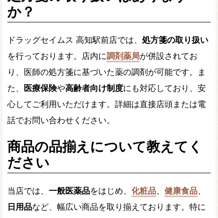
か？
ドラッグセイムス 高知駅前店では、
処方箋の取り扱い
を行っております。店内に
調剤薬局
が併設されてお
り、医師の処方箋に基づいた薬の調剤が可能です。ま
た、
医療保険
や
高齢者向け制度
にも対応しており、安
心してご利用いただけます。詳細は直接店頭または電
話でお問い合わせください。
商品の品揃えについて教えてく
ださい
当店では、
一般医薬品
をはじめ、
化粧品
、
健康食品
、
日用品
など、幅広い商品を取り揃えております。特に