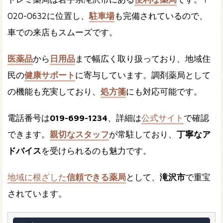
020-0632に位置し、
駐車場
も完備されているので、
車での来店もスムーズです。
医薬品
から
日用品
まで幅広く取り扱っており、地域住
民の
健康サポート
に寄与しています。調剤薬局として
の機能も充実しており、
処方箋
にも対応可能です。
電話番号は
019-699-1234
、詳細は
公式サイト
で確認
できます。
親切なスタッフ
が常駐しており、
丁寧なア
ドバイス
を受けられるのも魅力です。
地域に根ざした
信頼できる薬局
として、
滝沢市
で重宝
されています。