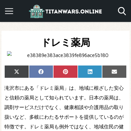
ドレミ薬局
Share
Share
Share
Share
Share
X
Facebook
Pinterest
LinkedIn
Email
on
on
on
on
on
(Twitter)
滝沢市にある「ドレミ薬局」は、地域に根ざした安心
と信頼の薬局として知られています。日本の薬局は、
調剤サービスだけでなく、健康相談や介護用品の取り
扱いなど、多岐にわたるサポートを提供しているのが
特徴です。ドレミ薬局も例外ではなく、地域住民の健