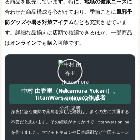
る商品を販売しています。特に、
地域の健康ニーズ
に
合わせた商品構成を心がけており、季節ごとに
風邪予
防グッズ
や
暑さ対策アイテム
なども充実させていま
す。詳細な品揃えは店頭で確認できるほか、一部商品
は
オンライン
でも購入可能です。
中村 由香里（Nakamura Yukari）、
TitanWars.onlineの作成者
深夜に急な発熱で薬局を探した経験は、多くの方に共通する
不安だと思います。その経験がきっかけで、titanwars.online
を作りました。マツモトキヨシや日本調剤など全国チェーン