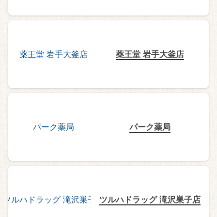
薬王堂 岩手大釜店
パーク薬局
ツルハドラッグ 滝沢巣子店