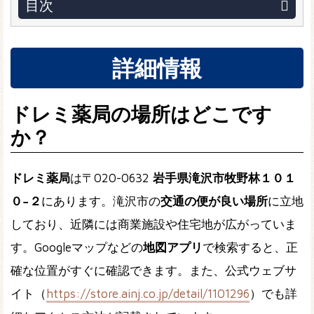
目次
詳細情報
ドレミ薬局の場所はどこです
か？
ドレミ薬局
は〒020-0632
岩手県滝沢市牧野林１０１
０−２
にあります。滝沢市の
交通の便が良い場所
に立地
しており、近隣には商業施設や住宅地が広がっていま
す。Googleマップなどの
地図アプリ
で検索すると、正
確な位置がすぐに確認できます。また、公式ウェブサ
イト（
https://store.ainj.co.jp/detail/1101296
）でも詳