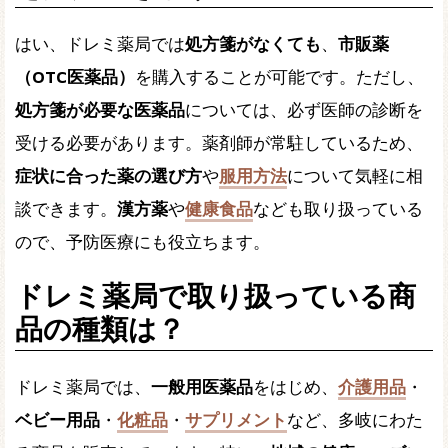
はい、ドレミ薬局では
処方箋がなくても
、
市販薬
（OTC医薬品）
を購入することが可能です。ただし、
処方箋が必要な医薬品
については、必ず医師の診断を
受ける必要があります。薬剤師が常駐しているため、
症状に合った薬の選び方
や
服用方法
について気軽に相
談できます。
漢方薬
や
健康食品
なども取り扱っている
ので、予防医療にも役立ちます。
ドレミ薬局で取り扱っている商
品の種類は？
ドレミ薬局では、
一般用医薬品
をはじめ、
介護用品
・
ベビー用品
・
化粧品
・
サプリメント
など、多岐にわた