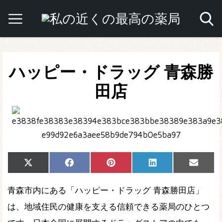
ハッピー・ドラッグ 青森勝
田店
Share
Share
Share
Share
Share
X
Facebook
Pinterest
LinkedIn
Email
on
on
on
on
on
(Twitter)
青森市内にある「ハッピー・ドラッグ 青森勝田店」
は、地域住民の健康を支える信頼できる薬局のひとつ