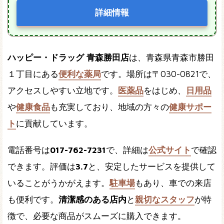
詳細情報
ハッピー・ドラッグ 青森勝田店
は、青森県青森市勝田
１丁目にある
便利な薬局
です。場所は〒030-0821で、
アクセスしやすい立地です。
医薬品
をはじめ、
日用品
や
健康食品
も充実しており、地域の方々の
健康サポー
ト
に貢献しています。
電話番号は
017-762-7231
で、詳細は
公式サイト
で確認
できます。評価は
3.7
と、安定したサービスを提供して
いることがうかがえます。
駐車場
もあり、車での来店
も便利です。
清潔感のある店内
と
親切なスタッフ
が特
徴で、必要な商品がスムーズに購入できます。