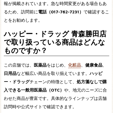
報が掲載されています。急な時間変更がある場合もあ
るため、訪問前に
電話（017-762-7231）
で確認するこ
とをお勧めします。
ハッピー・ドラッグ 青森勝田店
で取り扱っている商品はどんな
ものですか？
この店舗では、
医薬品
をはじめ、
化粧品
、
健康食品
、
日用品
など幅広い商品を取り揃えています。
ハッピ
ー・ドラッグ
チェーンの特徴として、
処方箋なしで購
入できる一般用医薬品（OTC）
や、地元のニーズに合
わせた商品が豊富です。具体的なラインナップは店舗
訪問時や公式サイトで確認できます。