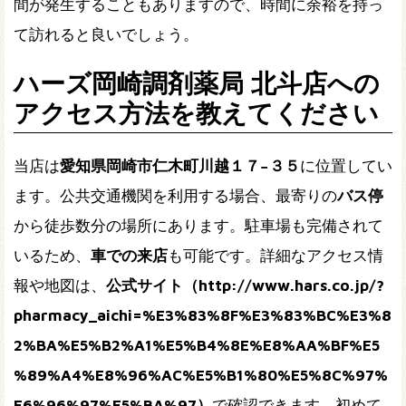
間が発生することもありますので、時間に余裕を持っ
て訪れると良いでしょう。
ハーズ岡崎調剤薬局 北斗店への
アクセス方法を教えてください
当店は
愛知県岡崎市仁木町川越１７−３５
に位置してい
ます。公共交通機関を利用する場合、最寄りの
バス停
から徒歩数分の場所にあります。駐車場も完備されて
いるため、
車での来店
も可能です。詳細なアクセス情
報や地図は、
公式サイト（http://www.hars.co.jp/?
pharmacy_aichi=%E3%83%8F%E3%83%BC%E3%8
2%BA%E5%B2%A1%E5%B4%8E%E8%AA%BF%E5
%89%A4%E8%96%AC%E5%B1%80%E5%8C%97%
E6%96%97%E5%BA%97）
で確認できます。初めて