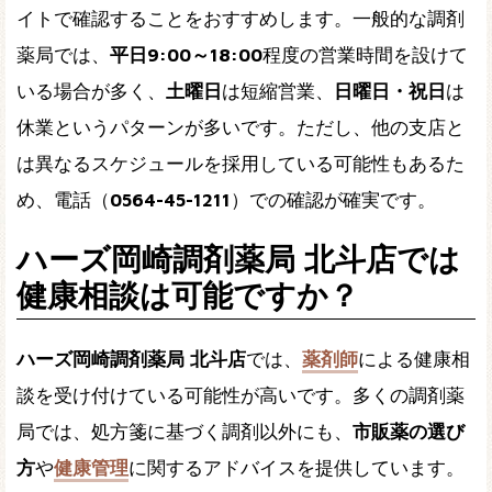
イトで確認することをおすすめします。一般的な調剤
薬局では、
平日9:00～18:00
程度の営業時間を設けて
いる場合が多く、
土曜日
は短縮営業、
日曜日・祝日
は
休業というパターンが多いです。ただし、他の支店と
は異なるスケジュールを採用している可能性もあるた
め、電話（
0564-45-1211
）での確認が確実です。
ハーズ岡崎調剤薬局 北斗店では
健康相談は可能ですか？
ハーズ岡崎調剤薬局 北斗店
では、
薬剤師
による健康相
談を受け付けている可能性が高いです。多くの調剤薬
局では、処方箋に基づく調剤以外にも、
市販薬の選び
方
や
健康管理
に関するアドバイスを提供しています。