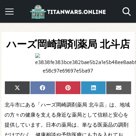
ハーズ岡崎調剤薬局 北斗店
Share
Share
Share
Share
Share
X
Facebook
Pinterest
LinkedIn
Email
on
on
on
on
on
(Twitter)
北斗市にある「ハーズ岡崎調剤薬局 北斗店」は、地域
の方々の健康を支える身近な薬局として信頼と安心を
提供しています。日本の薬局は、単なる医薬品の調剤
だけでなく、健康相談や予防医療にも力を入れてお