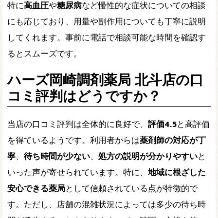
特に
高血圧
や
糖尿病
など慢性的な症状についての相談
にも応じており、用量や副作用についても丁寧に説明
してくれます。事前に電話で相談可能な時間を確認す
るとスムーズです。
ハーズ岡崎調剤薬局 北斗店の口
コミ評判はどうですか？
当店の口コミ評判は全体的に良好で、
評価4.5
と高評価
を得ているようです。利用者からは
薬剤師の対応が丁
寧
、
待ち時間が少ない
、
処方の説明が分かりやすい
と
いった声が寄せられています。特に、
地域に根ざした
安心できる薬局
として信頼されている点が特徴的で
す。ただし、店舗の混雑状況によっては多少の待ち時