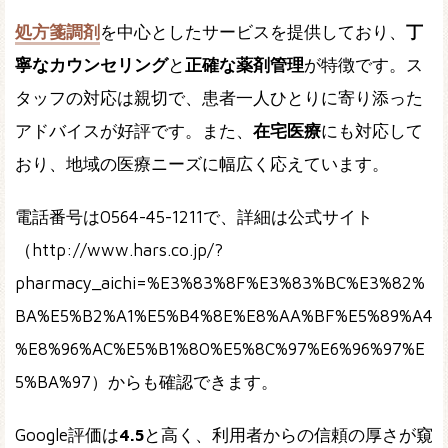
処方箋調剤
を中心としたサービスを提供しており、
丁
寧なカウンセリング
と
正確な薬剤管理
が特徴です。ス
タッフの対応は親切で、患者一人ひとりに寄り添った
アドバイスが好評です。また、
在宅医療
にも対応して
おり、地域の医療ニーズに幅広く応えています。
電話番号は0564-45-1211で、詳細は公式サイト
（http://www.hars.co.jp/?
pharmacy_aichi=%E3%83%8F%E3%83%BC%E3%82%
BA%E5%B2%A1%E5%B4%8E%E8%AA%BF%E5%89%A4
%E8%96%AC%E5%B1%80%E5%8C%97%E6%96%97%E
5%BA%97）からも確認できます。
Google評価は
4.5
と高く、利用者からの信頼の厚さが窺