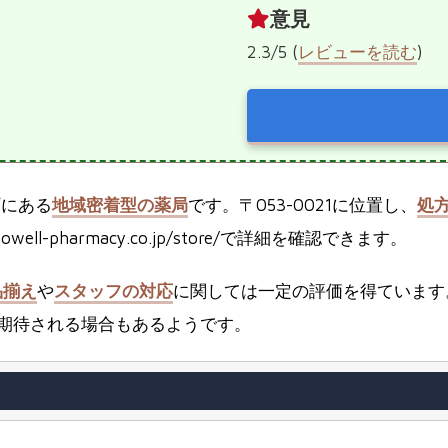
意見
2.3/5 (
レビューを読む
)
町にある
地域密着型の薬局
です。〒053-0021に位置し、
処
owell-pharmacy.co.jp/store/で詳細を確認できます。
品揃え
や
スタッフの対応
に関しては一定の評価を得ています
期待される場合もあるようです。