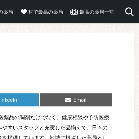
の薬局
村で最高の薬局
最高の薬局一覧
hare
Share
inkedIn
Email
on
on
医薬品の調剤だけでなく、健康相談や予防医療
みやすいスタッフと充実した品揃えで、日々の
スを提供しています。地域に根ざした薬局とし