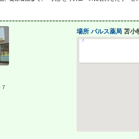
場所
パルス薬局
苫小
−７