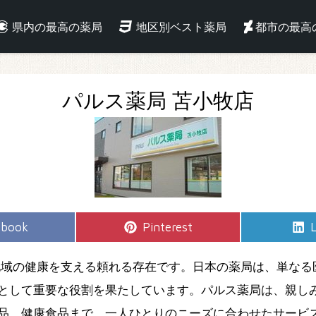
県内の最高の薬局
地区別ベスト薬局
都市の最高
パルス薬局 苫小牧店
e
Share
S
ebook
Pinterest
L
on
地域の健康を支える頼れる存在です。日本の薬局は、単なる
として重要な役割を果たしています。パルス薬局は、親し
品、健康食品まで、一人ひとりのニーズに合わせたサービ