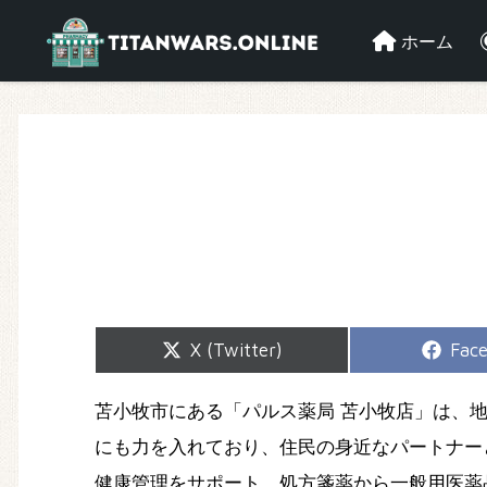
ホーム
Share
Shar
X (Twitter)
Fac
on
on
苫小牧市にある「パルス薬局 苫小牧店」は、
にも力を入れており、住民の身近なパートナー
健康管理をサポート。処方箋薬から一般用医薬