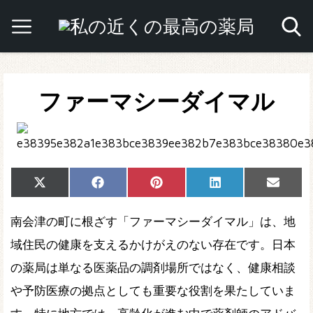
ファーマシーダイマル
Share
Share
Share
Share
Share
X
Facebook
Pinterest
LinkedIn
Email
on
on
on
on
on
(Twitter)
南会津の町に根ざす「ファーマシーダイマル」は、地
域住民の健康を支えるかけがえのない存在です。日本
の薬局は単なる医薬品の調剤場所ではなく、健康相談
や予防医療の拠点としても重要な役割を果たしていま