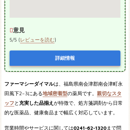
意見
5/5 (
レビューを読む
)
詳細情報
ファーマシーダイマル
は、福島県南会津郡南会津町永
田風下2−3にある
地域密着型
の薬局です。
親切なスタ
ッフ
と
充実した品揃え
が特徴で、処方箋調剤から日常
的な医薬品、健康食品まで幅広く対応しています。
営業時間やサービスに関しては
0241-62-1320
まで問