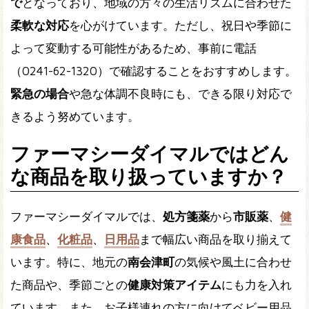
で
となっており、地域の方々の生活リズムに合わせた
柔軟な対応
を心がけています。ただし、祝日や季節に
よって変動する可能性があるため、事前に電話
（0241-62-1320）で確認することをおすすめします。
緊急の場合
や急な体調不良時にも、できる限り対応で
きるよう努めています。
ファーマシーダイマルではどん
な商品を取り扱っていますか？
ファーマシーダイマルでは、
処方箋薬
から
市販薬
、
健
康食品
、
化粧品
、
日用品
まで幅広い商品を取り揃えて
います。特に、地元の
南会津町
の気候や風土に合わせ
た商品や、季節ごとの
健康対策アイテム
にも力を入れ
ています。また、お子様連れの方に向けてベビー用品