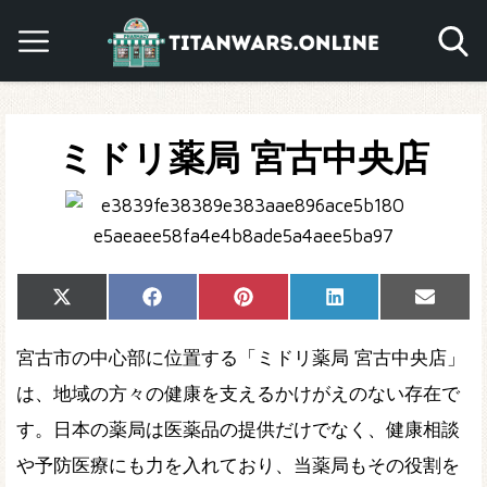
ミドリ薬局 宮古中央店
Share
Share
Share
Share
Share
X
Facebook
Pinterest
LinkedIn
Email
on
on
on
on
on
(Twitter)
宮古市の中心部に位置する「ミドリ薬局 宮古中央店」
は、地域の方々の健康を支えるかけがえのない存在で
す。日本の薬局は医薬品の提供だけでなく、健康相談
や予防医療にも力を入れており、当薬局もその役割を