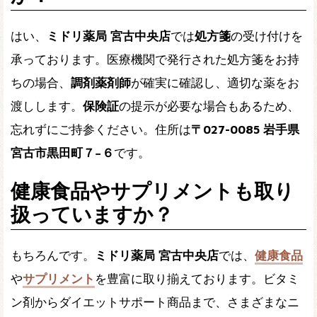
はい、
ミドリ薬局 宮古中央店
では
処方箋
の受け付けを
承っております。医療機関で発行された処方箋をお持
ちの場合、
調剤薬剤師
が確実に確認し、適切な薬をお
渡しします。
保険証
の提示が必要な場合もあるため、
忘れずにご持参ください。住所は
〒027-0085 岩手県
宮古市黒田町７−６
です。
健康食品やサプリメントも取り
扱っていますか？
もちろんです。
ミドリ薬局 宮古中央店
では、
健康食品
や
サプリメント
を豊富に取り揃えております。ビタミ
ン剤からダイエットサポート商品まで、さまざまなニ