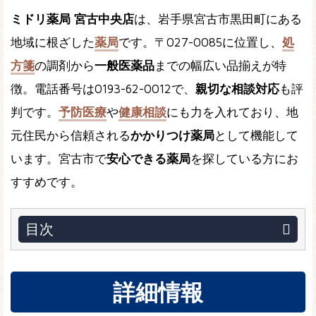
ミドリ薬局 宮古中央店
は、岩手県宮古市黒田町にある
地域に根ざした
薬局
です。〒027-0085に位置し、
処
方箋
の調剤から
一般医薬品
までの幅広い品揃えが特
徴。電話番号は0193-62-0012で、
親切な相談対応
も評
判です。
予防医療
や
健康相談
にも力を入れており、地
元住民から信頼される
かかりつけ薬局
として機能して
います。宮古市で
安心できる薬局
を探している方にお
すすめです。
目次
詳細情報