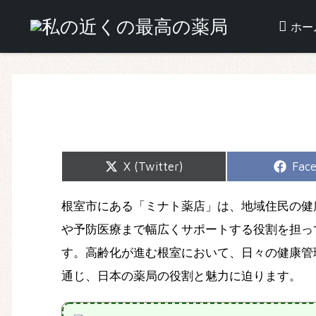
ホー
Share
Shar
X (Twitter)
Fac
on
on
根室市にある「ミナト薬店」は、地域住民の健
や予防医療まで幅広くサポートする役割を担っ
す。高齢化が進む根室において、日々の健康管
通じ、日本の薬局の役割と魅力に迫ります。