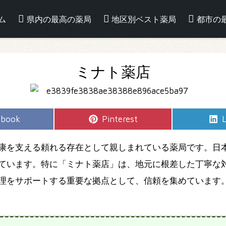
ム
県内の最高の薬局
地区別ベスト薬局
都市の
ミナト薬店
e
Share
S
ebook
Pinterest
L
on
康を支える頼れる存在として親しまれている薬局です。日
ています。特に「ミナト薬店」は、地元に根差した丁寧な
理をサポートする重要な拠点として、信頼を集めています