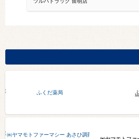
ツルハドラッグ 留萌店
㈱ヤマモトファ