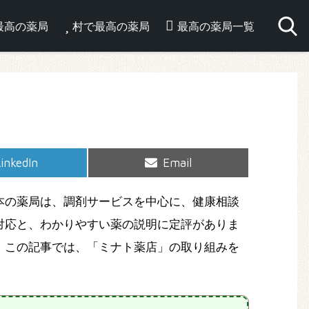
最高の薬局
村で最高の薬局
最高の薬局一覧
hare
Share
inkedIn
Email
on
on
本の薬局は、調剤サービスを中心に、健康相談
対応と、わかりやすい薬の説明に定評がありま
。この記事では、「ミナト薬店」の取り組みを