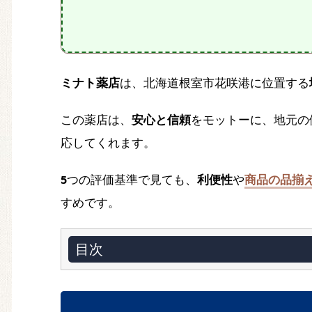
ミナト薬店
は、北海道根室市花咲港に位置する
この薬店は、
安心と信頼
をモットーに、地元の
応してくれます。
5
つの評価基準で見ても、
利便性
や
商品の品揃
すめです。
目次