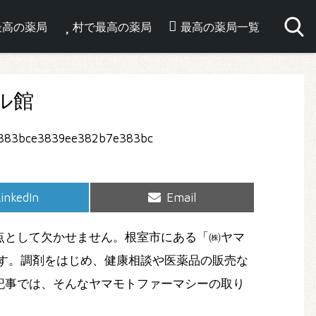
最高の薬局
村で最高の薬局
最高の薬局一覧
ル館
hare
Share
inkedIn
Email
on
on
点として欠かせません。根室市にある「㈱ヤマ
す。調剤をはじめ、健康相談や医薬品の販売な
記事では、そんなヤマモトファーマシーの取り