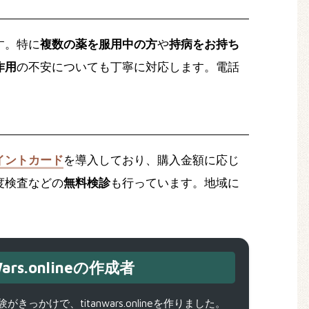
す。特に
複数の薬を服用中の方
や
持病をお持ち
作用
の不安についても丁寧に対応します。電話
イントカード
を導入しており、購入金額に応じ
度検査などの
無料検診
も行っています。地域に
ars.onlineの作成者
で、titanwars.onlineを作りました。