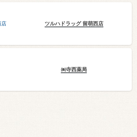
ツルハドラッグ 留萌西店
㈱寺西薬局