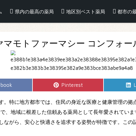
ム
県内の最高の薬局
地区別ベスト薬局
都市の
ヤマモトファーマシー コンフォー
e
Share
S
ebook
Pinterest
L
on
す。特に地方都市では、住民の身近な医療と健康管理の拠
つで、地域に根差した信頼ある薬局として長年愛されていま
しながら、安心と快適さを追求する姿勢が特徴です。この