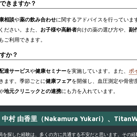
できますか？
康相談
や
薬の飲み合わせ
に関するアドバイスを行っていま
ください。また、
お子様や高齢者
向けの薬の選び方や、
副
もご利用できます。
すか？
配達サービス
や
健康セミナー
を実施しています。また、
ポ
きます。季節ごとに
健康フェア
を開催し、血圧測定や骨密
や
地元クリニックとの連携
にも力を入れています。
中村 由香里（Nakamura Yukari）、TitanW
を探した経験は、多くの方に共通する不安だと思います。その経験がきっかけ