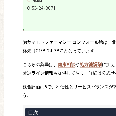
0153-24-3871
㈱ヤマモトファーマシー コンフォール館
は、
絡先は0153-24-3871となっています。
こちらの薬局は、
健康相談
や
処方箋調剤
に加え
オンライン情報
も提供しており、詳細は公式サイト（htt
総合評価は
3
で、利便性とサービスバランスが
う。
目次