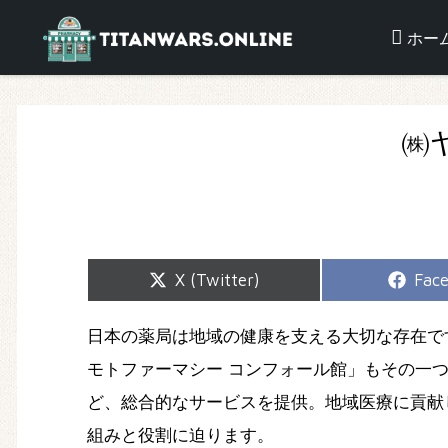
ホー
㈱
Share
Shar
X (Twitter)
Fac
on
on
日本の薬局は地域の健康を支える大切な存在で
モトファーマシー コンフォール館」もその一
ど、総合的なサービスを提供。地域医療に貢献
組みと役割に迫ります。