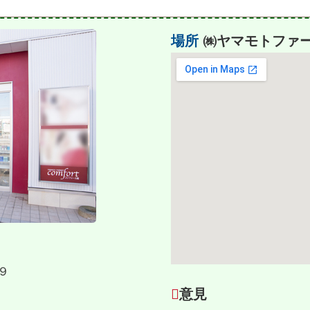
場所
㈱ヤマモトファー
９
意見