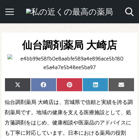
仙台調剤薬局 大崎店
Share
Share
Share
Share
Share
X
Facebook
Pinterest
LinkedIn
Email
on
on
on
on
on
(Twitter)
仙台調剤薬局 大崎店は、宮城県で信頼と実績を誇る調
剤薬局です。地域の健康を支える医療施設として、処
方箋調剤をはじめ、健康相談や医薬品のアドバイスに
も丁寧に対応しています。日本における薬局の役割