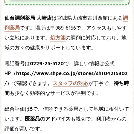
仙台調剤薬局 大崎店
は宮城県大崎市古川西館にある
調
剤薬局
です。場所は〒989-6156で、アクセスもしやす
い立地にあります。
処方箋
の調剤に対応しており、地
域の方々の健康をサポートしています。
電話番号は
0229-25-5120
で、詳しい情報は公式
HP（
https://www.shpe.co.jp/stores/sh104215302
/
）で確認できます。
スタッフの対応
が丁寧で、
待ち時
間
も少なく効率的なサービスが評判です。
総合評価は
5
で、信頼できる薬局として地域に根付いて
います。
医薬品のアドバイス
も親切で、利用者からの
評価が高いです。