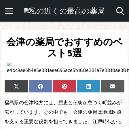
会津の薬局でおすすめのベ
スト5選
Share
Share
Share
Share
Share
X
Facebook
Pinterest
LinkedIn
Email
on
on
on
on
on
(Twitter)
福島県の会津地方には、歴史と伝統が息づく町並みが
広がっています。その中でも、会津の薬局は地域医療
を支える重要な役割を担ってきました。江戸時代から