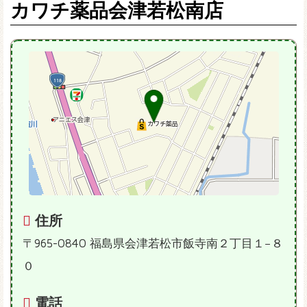
カワチ薬品会津若松南店
住所
〒965-0840 福島県会津若松市飯寺南２丁目１−８
０
電話