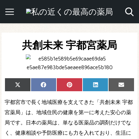
共創未来 宇都宮薬局
Share
Share
Share
Share
Share
X
Facebook
Pinterest
LinkedIn
Email
on
on
on
on
on
(Twitter)
宇都宮市で長く地域医療を支えてきた「共創未来 宇都
宮薬局」は、地域住民の健康を第一に考えた安心の薬
局です。日本の薬局は、単なる医薬品の調剤だけでな
く、健康相談や予防医療にも力を入れており、生活に