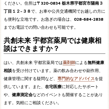
ください。住所は
〒320-0834 栃木県宇都宮市陽南３
丁目１２−３８
で、お車や公共交通機関でお越しの方に
も便利な立地です。お急ぎの場合は、
028-684-2838
までお電話での問い合わせも可能です。
共創未来 宇都宮薬局では健康相
談はできますか？
はい、共創未来 宇都宮薬局では
薬剤師
による
無料健康
相談
を受け付けています。薬の飲み合わせや副作用、
健康管理に関する疑問など、
専門的なアドバイス
を提
供しています。また、
在宅医療
に対応したサポート
や、
健康測定会
などのイベントも開催することがあり
ます。気軽にご相談ください。