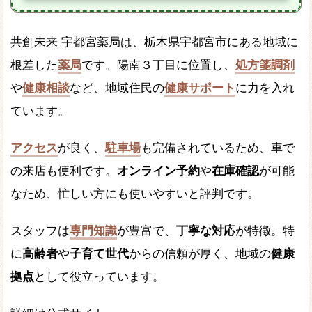
共創未来 宇都宮薬局は、栃木県宇都宮市にある地域に
根差した
薬局
です。陽南３丁目に位置し、
処方箋調剤
や
健康相談
など、地域住民の
健康サポート
に力を入れ
ています。
アクセス
が良く、
駐車場
も完備されているため、車で
の来店も便利です。
オンライン予約
や
在庫確認
が可能
なため、忙しい方にも使いやすいと評判です。
スタッフは
専門知識
が豊富で、
丁寧な対応
が特徴。特
に
高齢者
や
子育て世代
からの信頼が厚く、地域の
健康
拠点
として役立っています。