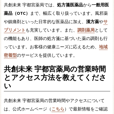
共創未来 宇都宮薬局では、
処方箋医薬品
から
一般用医
薬品（OTC）
まで、幅広く取り扱っています。風邪薬
や鎮痛剤といった日常的な医薬品に加え、
漢方薬
や
サ
プリメント
も充実しています。また、
調剤薬局
として
の機能もあり、医師の処方箋に基づいた薬の調剤も行
っています。お客様の健康ニーズに応えるため、
地域
密着型
のサービスを提供しています。
共創未来 宇都宮薬局の営業時間
とアクセス方法を教えてくださ
い
共創未来 宇都宮薬局の営業時間やアクセスについて
は、公式ホームページ（
こちら
）で最新情報をご確認