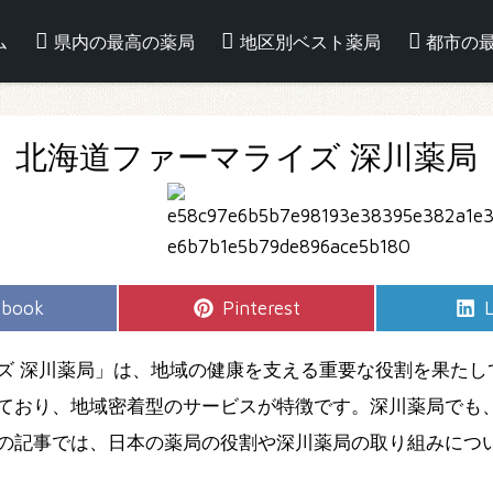
ム
県内の最高の薬局
地区別ベスト薬局
都市の
北海道ファーマライズ 深川薬局
e
Share
S
ebook
Pinterest
L
on
ズ 深川薬局」は、地域の健康を支える重要な役割を果たし
ており、地域密着型のサービスが特徴です。深川薬局でも
の記事では、日本の薬局の役割や深川薬局の取り組みにつ