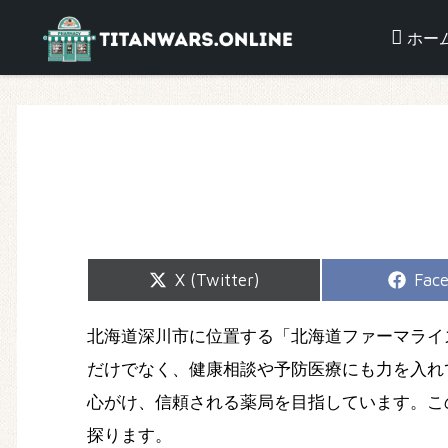
ホー
Share
Shar
X (Twitter)
Fac
on
on
北海道深川市に位置する「北海道ファーマライ
だけでなく、健康相談や予防医療にも力を入れ
心がけ、信頼される薬局を目指しています。こ
探ります。