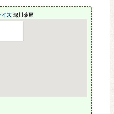
ライズ
深川薬局