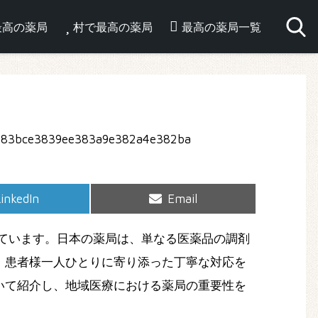
最高の薬局
村で最高の薬局
最高の薬局一覧
hare
Share
inkedIn
Email
on
on
ています。日本の薬局は、単なる医薬品の調剤
、患者様一人ひとりに寄り添った丁寧な対応を
いて紹介し、地域医療における薬局の重要性を