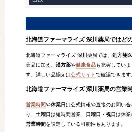
北海道ファーマライズ 深川薬局ではど
北海道ファーマライズ 深川薬局では、
処方箋
薬品に加え、
漢方薬
や
健康食品
も充実していま
す。詳しい品揃えは
公式サイト
で確認できます
北海道ファーマライズ 深川薬局の営業
営業時間
や
休業日
は公式情報や直接のお問い合
り、
土曜日
は短時間営業、
日曜日・祝日
は休業
営業時間
を設定している可能性もあります。