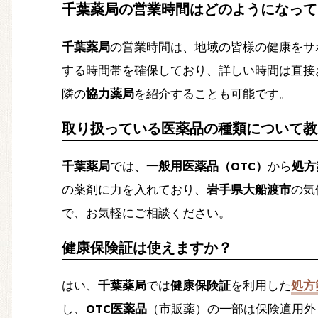
千葉薬局の営業時間はどのようになって
千葉薬局
の営業時間は、地域の皆様の健康をサ
する時間帯を確保しており、詳しい時間は直接
隣の
協力薬局
を紹介することも可能です。
取り扱っている医薬品の種類について教
千葉薬局
では、
一般用医薬品（OTC）
から
処方
の薬剤に力を入れており、
岩手県大船渡市
の気
で、お気軽にご相談ください。
健康保険証は使えますか？
はい、
千葉薬局
では
健康保険証
を利用した
処方
し、
OTC医薬品
（市販薬）の一部は保険適用外