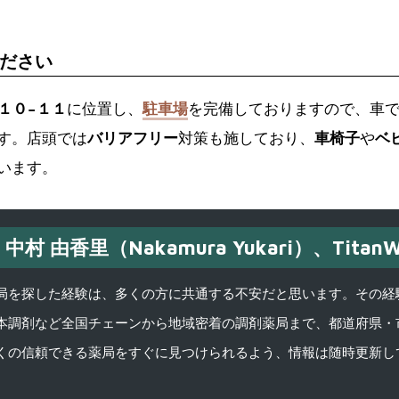
ださい
町１０−１１
に位置し、
駐車場
を完備しておりますので、車
す。店頭では
バリアフリー
対策も施しており、
車椅子
や
ベ
います。
中村 由香里（Nakamura Yukari）、TitanW
を探した経験は、多くの方に共通する不安だと思います。その経験がきっかけ
本調剤など全国チェーンから地域密着の調剤薬局まで、都道府県・
くの信頼できる薬局をすぐに見つけられるよう、情報は随時更新し