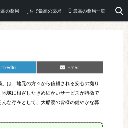
最高の薬局
村で最高の薬局
最高の薬局一覧
hare
Share
inkedIn
Email
on
on
局」は、地元の方々から信頼される安心の拠り
、地域に根ざしたきめ細かいサービスが特徴で
そんな存在として、大船渡の皆様の健やかな暮