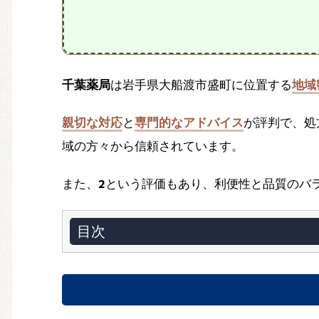
千葉薬局
は岩手県大船渡市盛町に位置する
地域
親切な対応
と
専門的なアドバイス
が評判で、処
域の方々から信頼されています。
また、
2
という評価もあり、利便性と品質のバ
目次