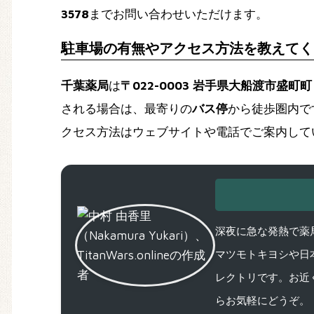
3578
までお問い合わせいただけます。
駐車場の有無やアクセス方法を教えてく
千葉薬局
は
〒022-0003 岩手県大船渡市盛町
される場合は、最寄りの
バス停
から徒歩圏内で
クセス方法はウェブサイトや電話でご案内して
深夜に急な発熱で薬局
マツモトキヨシや日
レクトリです。お近
らお気軽にどうぞ。