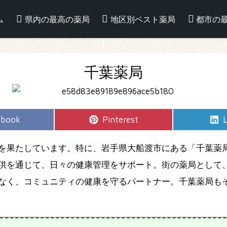
ム
県内の最高の薬局
地区別ベスト薬局
都市の
千葉薬局
e
Share
S
ebook
Pinterest
L
on
を果たしています。特に、岩手県大船渡市にある「千葉薬
供を通じて、日々の健康管理をサポート。街の薬局として
なく、コミュニティの健康を守るパートナー。千葉薬局も