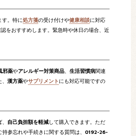
ます。特に
処方箋
の受け付けや
健康相談
に対応
確認をおすすめします。緊急時や休日の場合、近
風邪薬
や
アレルギー対策商品
、
生活習慣病
関連
た、
漢方薬
や
サプリメント
にも対応可能ですの
ば、
自己負担額を軽減
して購入できます。ただ
ご持参忘れや手続きに関する質問は、
0192-26-