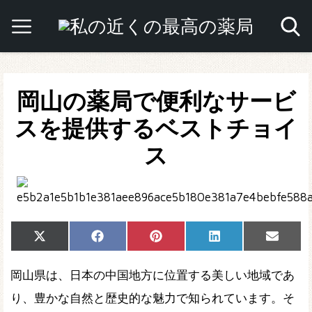
岡山の薬局で便利なサービ
スを提供するベストチョイ
ス
Share
Share
Share
Share
Share
X
Facebook
Pinterest
LinkedIn
Email
on
on
on
on
on
(Twitter)
岡山県は、日本の中国地方に位置する美しい地域であ
り、豊かな自然と歴史的な魅力で知られています。そ