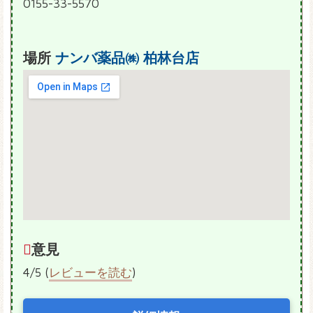
0155-33-5570
場所
ナンバ薬品㈱ 柏林台店
意見
4/5 (
レビューを読む
)