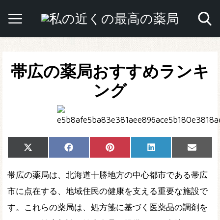
帯広の薬局おすすめランキ
ング
Share
Share
Share
Share
Share
X
Facebook
Pinterest
LinkedIn
Email
on
on
on
on
on
(Twitter)
帯広の薬局は、北海道十勝地方の中心都市である帯広
市に点在する、地域住民の健康を支える重要な施設で
す。これらの薬局は、処方箋に基づく医薬品の調剤を