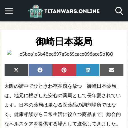
御崎日本薬局
Share
Share
Share
Share
Share
X
Facebook
Pinterest
LinkedIn
Email
on
on
on
on
on
(Twitter)
大阪の街中でひときわ存在感を放つ「御崎日本薬局」
は、地元に根ざした安心の薬局として長年愛されてい
ます。日本の薬局は単なる医薬品の調剂場所ではな
く、健康相談から日常生活に役立つ商品まで、総合的
なヘルスケアを提供する場として進化してきました。