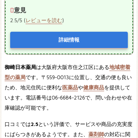
意見
2.5/5 (
レビューを読む
)
詳細情報
御崎日本薬局
は大阪府大阪市住之江区にある
地域密着
型の薬局
です。〒559-0013に位置し、交通の便も良い
ため、地元住民に便利な
医薬品
や
健康商品
を提供して
います。電話番号は06-6684-2126で、問い合わせや在
庫確認が可能です。
口コミでは
2.5
という評価で、サービスや商品の充実度
にばらつきがあるようです。また、
薬剤師
の対応に関