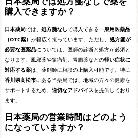
日本薬局では処方箋なしで薬を
購入できますか？
日本薬局
では、
処方箋なし
で購入できる
一般用医薬品
（OTC薬）
が幅広く揃っています。ただし、
処方箋が
必要な医薬品
については、医師の診断と処方が必須と
なります。風邪薬や鎮痛剤、胃腸薬などの
軽い症状に
対応する薬
は、薬剤師に相談の上購入可能です。特に
香川県高松市
にある当薬局では、地域の方々の健康を
サポートするため、
適切なアドバイス
を提供しており
ます。
日本薬局の営業時間はどのよう
になっていますか？