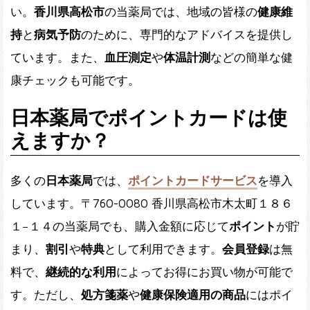
い。
香川県高松市
の当薬局では、地域の皆様の
健康維
持
と
病気予防
のために、専門的なアドバイスを提供し
ています。また、
血圧測定
や
体温計測
などの簡単な健
康チェックも可能です。
日本薬局でポイントカードは使
えますか？
多くの
日本薬局
では、
ポイントカードサービス
を導入
しています。〒760-0080 香川県高松市木太町１８６
１−１４の当薬局でも、購入金額に応じて
ポイント
が貯
まり、
割引
や
特典
として利用できます。
会員登録
は無
料で、
継続的な利用
によってお得にお買い物が可能で
す。ただし、
処方箋薬
や
健康保険適用の商品
にはポイ