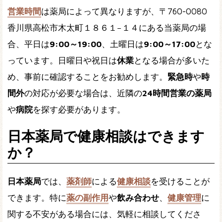
営業時間
は薬局によって異なりますが、〒760-0080
香川県高松市木太町１８６１−１４にある当薬局の場
合、平日は
9:00～19:00
、土曜日は
9:00～17:00
とな
っています。日曜日や祝日は
休業
となる場合が多いた
め、事前に確認することをお勧めします。
緊急時
や
時
間外
の対応が必要な場合は、近隣の
24時間営業の薬局
や
病院
を探す必要があります。
日本薬局で健康相談はできます
か？
日本薬局
では、
薬剤師
による
健康相談
を受けることが
できます。特に
薬の副作用
や
飲み合わせ
、
健康管理
に
関する不安がある場合には、気軽に相談してくださ