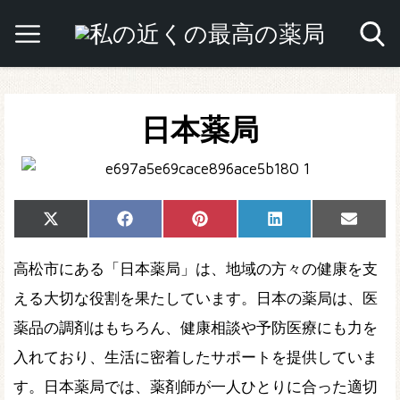
日本薬局
Share
Share
Share
Share
Share
X
Facebook
Pinterest
LinkedIn
Email
on
on
on
on
on
(Twitter)
高松市にある「日本薬局」は、地域の方々の健康を支
える大切な役割を果たしています。日本の薬局は、医
薬品の調剤はもちろん、健康相談や予防医療にも力を
入れており、生活に密着したサポートを提供していま
す。日本薬局では、薬剤師が一人ひとりに合った適切