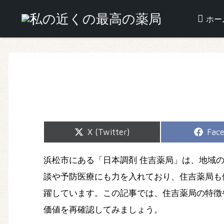
ホー
Share
Shar
X (Twitter)
Fac
on
on
浜松市にある「日本調剤 住吉薬局」は、地域
談や予防医療にも力を入れており、住吉薬局も
躍しています。この記事では、住吉薬局の特徴
価値を再確認してみましょう。