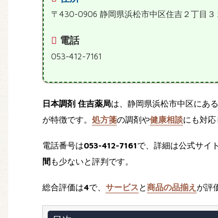
〒430-0906 静岡県浜松市中区住吉２丁目３
電話
053-412-7161
日本調剤 住吉薬局
は、静岡県浜松市中区にあ
が特徴です。
処方箋
の調剤や
健康相談
にも対応
電話番号は
053-412-7161
で、詳細は公式サイ
間
も少ないと評判です。
総合評価は
4
で、
サービス
と
商品の品揃え
が評