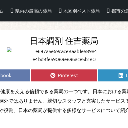
ム
県内の最高の薬局
地区別ベスト薬局
都市の
日本調剤 住吉薬局
e
Share
S
ebook
Pinterest
L
on
の健康を支える信頼できる薬局の一つです。日本における薬
例外ではありません。親切なスタッフと充実したサービス
や役割、日本の薬局が提供する多様なサービスについて紹