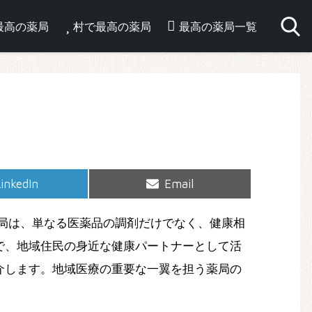
最高の薬局
村で最高の薬局
最高の薬局一覧
hare
Share
inkedIn
Email
on
on
局は、単なる医薬品の調剤だけでなく、健康相
で、地域住民の身近な健康パートナーとして活
介します。地域医療の重要な一翼を担う薬局の