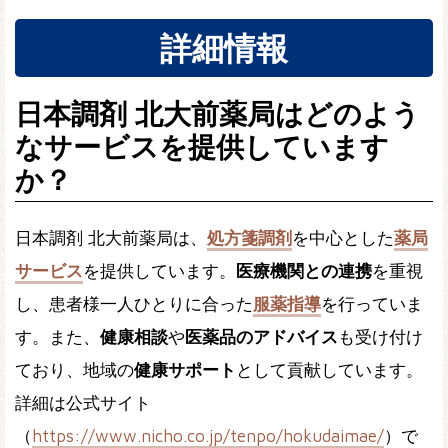
詳細情報
日本調剤 北大前薬局はどのよう
なサービスを提供しています
か？
日本調剤 北大前薬局は、
処方箋調剤
を中心とした
薬局
サービス
を提供しています。
医療機関との連携
を重視
し、患者様一人ひとりに合った
服薬指導
を行っていま
す。また、
健康相談
や
医薬品のアドバイス
も受け付け
ており、地域の
健康サポート
として貢献しています。
詳細は公式サイト
（
https://www.nicho.co.jp/tenpo/hokudaimae/
）で