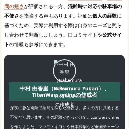
間の短さ
が評価される一方、
混雑時
の対応や
駐車場の
不便さ
を指摘する声もあります。評価は
個人の経験
に
基づくため、実際に利用する際は自身の
ニーズ
と照ら
し合わせて判断しましょう。口コミサイトや
公式サイ
ト
の情報も参考にできます。
中村 由香里（Nakamura Yukari）、
TitanWars.onlineの作成者
深夜に急な発熱で薬局を探した経験は、多くの方に共通する
不安だと思います。その経験がきっかけで、titanwars.online
を作りました。マツモトキヨシや日本調剤など全国チェーン