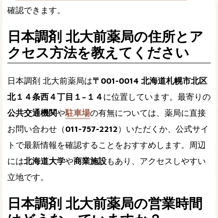
確認できます。
日本調剤 北大前薬局の住所とア
クセス方法を教えてください
日本調剤 北大前薬局は
〒001-0014 北海道札幌市北区
北１４条西４丁目１−１４
に位置しています。最寄りの
公共交通機関
や
駐車場
の有無については、薬局に直接
お問い合わせ（
011-757-2212
）いただくか、公式サイ
トで最新情報を確認することをおすすめします。周辺
には
北海道大学
や
商業施設
もあり、アクセスしやすい
立地です。
日本調剤 北大前薬局の営業時間