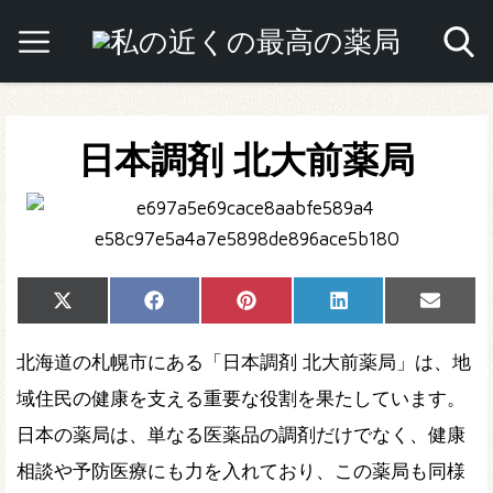
日本調剤 北大前薬局
Share
Share
Share
Share
Share
X
Facebook
Pinterest
LinkedIn
Email
on
on
on
on
on
(Twitter)
北海道の札幌市にある「日本調剤 北大前薬局」は、地
域住民の健康を支える重要な役割を果たしています。
日本の薬局は、単なる医薬品の調剤だけでなく、健康
相談や予防医療にも力を入れており、この薬局も同様