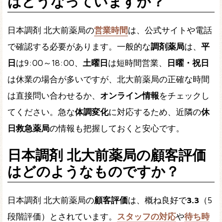
はどうなっていますか？
日本調剤 北大前薬局の
営業時間
は、公式サイトや電話
で確認する必要があります。一般的な
調剤薬局
は、
平
日
は9:00～18:00、
土曜日
は短時間営業、
日曜・祝日
は休業の場合が多いですが、北大前薬局の正確な時間
は直接問い合わせるか、
オンライン情報
をチェックし
てください。急な
体調変化
に対応するため、近隣の
休
日救急薬局
の情報も把握しておくと安心です。
日本調剤 北大前薬局の顧客評価
はどのようなものですか？
日本調剤 北大前薬局の
顧客評価
は、概ね良好で
3.3
（5
段階評価）とされています。
スタッフの対応
や
待ち時