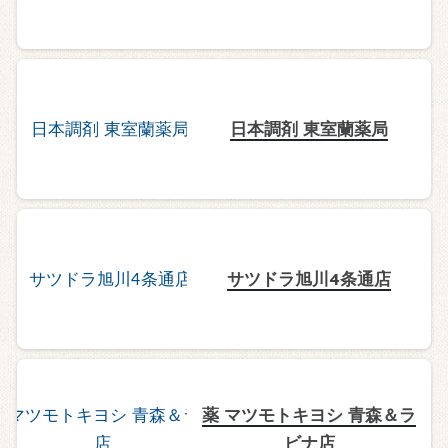
日本調剤 東室蘭薬局
サツドラ旭川4条通店
薬 マツモトキヨシ 青森＆ラ
ビナ店