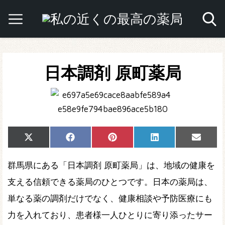
日本調剤 原町薬局
Share
Share
Share
Share
Share
X
Facebook
Pinterest
LinkedIn
Email
on
on
on
on
on
(Twitter)
群馬県にある「日本調剤 原町薬局」は、地域の健康を
支える信頼できる薬局のひとつです。日本の薬局は、
単なる薬の調剤だけでなく、健康相談や予防医療にも
力を入れており、患者様一人ひとりに寄り添ったサー