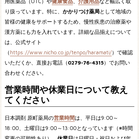
用医薬品（OTC）や
健康食品
、
介護用品
など幅広く取
り扱っています。特に、
かかりつけ薬局
として地域の
皆様の健康をサポートするため、慢性疾患の治療薬や
漢方薬にも力を入れています。詳細な品揃えについて
は、公式サイト
（
https://www.nicho.co.jp/tenpo/haramati/
）で確認
いただくか、直接お電話（
0279-76-4315
）でお問い
合わせください。
営業時間や休業日について教え
てください
日本調剤 原町薬局の
営業時間
は、平日は
9:00～
18:00
、土曜日は
9:00～13:00
となっています（※時間
変更の可能性あり）。
休業日
は日曜日・祝日および年