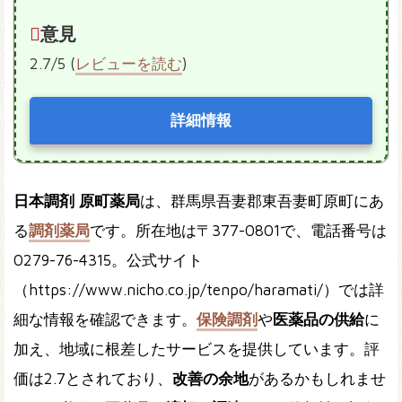
意見
2.7/5 (
レビューを読む
)
詳細情報
日本調剤 原町薬局
は、群馬県吾妻郡東吾妻町原町にあ
る
調剤薬局
です。所在地は〒377-0801で、電話番号は
0279-76-4315。公式サイト
（https://www.nicho.co.jp/tenpo/haramati/）では詳
細な情報を確認できます。
保険調剤
や
医薬品の供給
に
加え、地域に根差したサービスを提供しています。評
価は2.7とされており、
改善の余地
があるかもしれませ