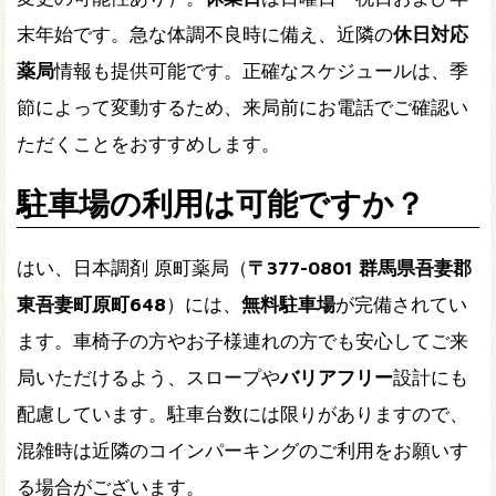
末年始です。急な体調不良時に備え、近隣の
休日対応
薬局
情報も提供可能です。正確なスケジュールは、季
節によって変動するため、来局前にお電話でご確認い
ただくことをおすすめします。
駐車場の利用は可能ですか？
はい、日本調剤 原町薬局（
〒377-0801 群馬県吾妻郡
東吾妻町原町648
）には、
無料駐車場
が完備されてい
ます。車椅子の方やお子様連れの方でも安心してご来
局いただけるよう、スロープや
バリアフリー
設計にも
配慮しています。駐車台数には限りがありますので、
混雑時は近隣のコインパーキングのご利用をお願いす
る場合がございます。