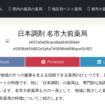
ム
県内の最高の薬局
地区別ベスト薬局
都市の
日本調剤 名市大前薬局
e
Share
S
ebook
Pinterest
L
on
、地域の方々の健康を支える信頼できる薬局のひとつです。
ートが特徴です。特に「日本調剤」の薬局は、専門的な知
います。名市大前薬局もその一員として、地域に根ざした
前薬局の特徴についてご紹介します。