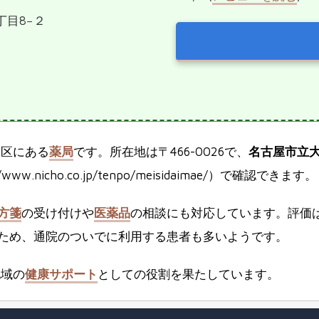
丁目8−２
和区にある
薬局
です。所在地は〒466-0026で、
名古屋市立
w.nicho.co.jp/tenpo/meisidaimae/）で確認できます。
方箋
の受け付けや
医薬品
の相談にも対応しています。評価は
ため、通院のついでに利用する患者も多いようです。
地域の
健康サポート
としての役割を果たしています。