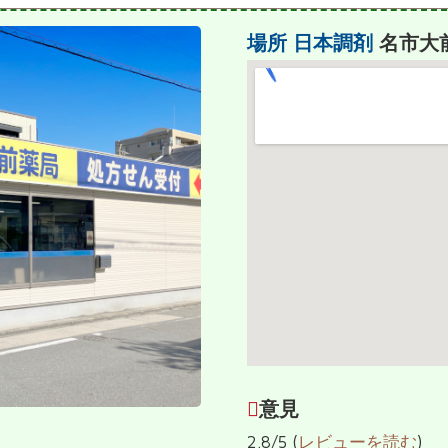
場所
日本調剤
名市大
意見
2.8/5 (
レビューを読む
)