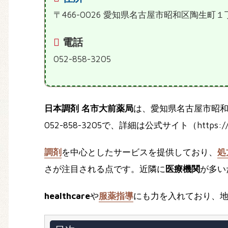
〒466-0026 愛知県名古屋市昭和区陶生町１
電話
052-858-3205
日本調剤 名市大前薬局
は、愛知県名古屋市昭
052-858-3205で、詳細は公式サイト（https://ww
調剤
を中心としたサービスを提供しており、
処
さが注目される点です。近隣に
医療機関
が多い
healthcare
や
服薬指導
にも力を入れており、