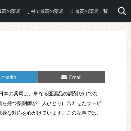
最高の薬局
村で最高の薬局
最高の薬局一覧
hare
Share
inkedIn
Email
on
on
日本の薬局は、単なる医薬品の調剤だけでな
識を持つ薬剤師が一人ひとりに合わせたサービ
親身な対応を心がけています。この記事では、