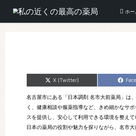
ホー
Share
Shar
X (Twitter)
Fac
on
on
名古屋市にある「日本調剤 名市大前薬局」は
く、健康相談や服薬指導など、きめ細かなサポ
スを提供し、安心して利用できる環境を整えて
日本の薬局の役割や魅力を探りながら、名市大