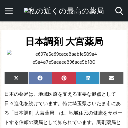
日本調剤 大宮薬局
Share
Share
Share
Share
Share
X
Facebook
Pinterest
LinkedIn
Email
on
on
on
on
on
(Twitter)
日本の薬局は、地域医療を支える重要な拠点として
日々進化を続けています。特に埼玉県さいたま市にあ
る「日本調剤 大宮薬局」は、地域住民の健康をサポー
トする信頼の薬局として知られています。調剤薬局と