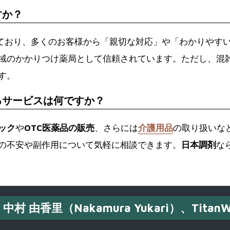
すか？
ており、多くのお客様から「親切な対応」や「わかりやす
域のかかりつけ薬局として信頼されています。ただし、混
す。
るサービスは何ですか？
ック
や
OTC医薬品の販売
、さらには
介護用品
の取り扱いな
の不安や副作用について気軽に相談できます。
日本調剤
な
中村 由香里（Nakamura Yukari）、TitanW