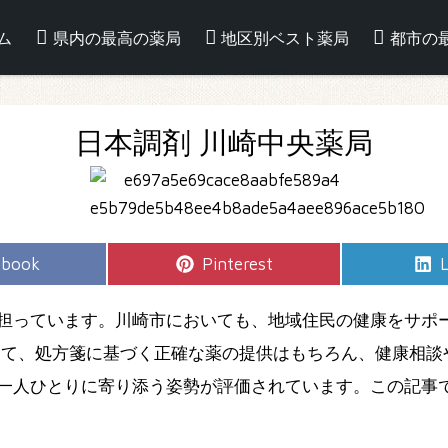
ム
県内の最高の薬局
地区別ベスト薬局
都市の
日本調剤 川崎中央薬局
e
Share
S
ebook
Pinterest
L
on
担っています。川崎市においても、地域住民の健康をサポ
して、処方箋に基づく正確な薬の提供はもちろん、健康相談
一人ひとりに寄り添う姿勢が評価されています。この記事