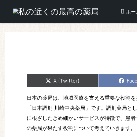
ホー
Share
Shar
X (Twitter)
Fac
on
on
日本の薬局は、地域医療を支える重要な役割を
「日本調剤 川崎中央薬局」です。調剤薬局と
に根ざしたきめ細かいサービスが特徴で、患者
の薬局が果たす役割について考えていきます。