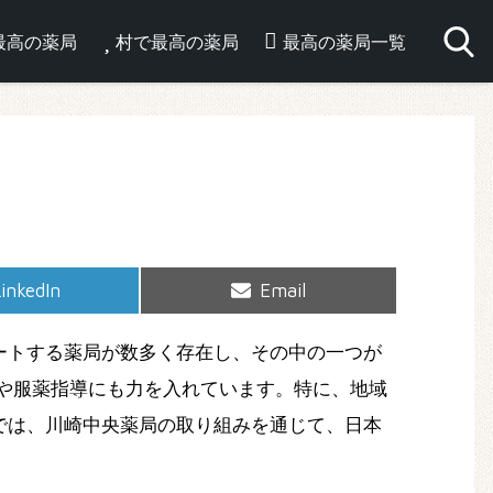
最高の薬局
村で最高の薬局
最高の薬局一覧
hare
Share
inkedIn
Email
on
on
ートする薬局が数多く存在し、その中の一つが
や服薬指導にも力を入れています。特に、地域
では、川崎中央薬局の取り組みを通じて、日本