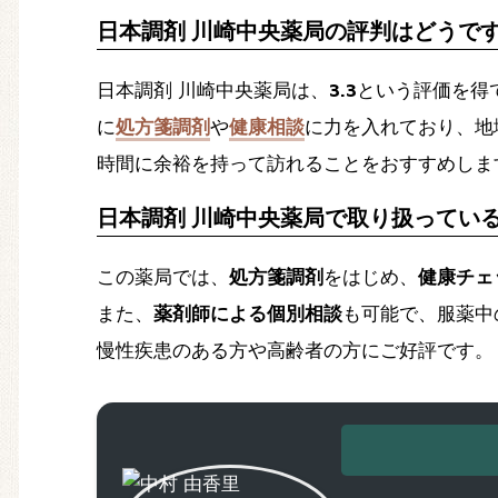
日本調剤 川崎中央薬局の評判はどうで
日本調剤 川崎中央薬局は、
3.3
という評価を得
に
処方箋調剤
や
健康相談
に力を入れており、地
時間に余裕を持って訪れることをおすすめしま
日本調剤 川崎中央薬局で取り扱ってい
この薬局では、
処方箋調剤
をはじめ、
健康チェ
また、
薬剤師による個別相談
も可能で、服薬中
慢性疾患のある方や高齢者の方にご好評です。