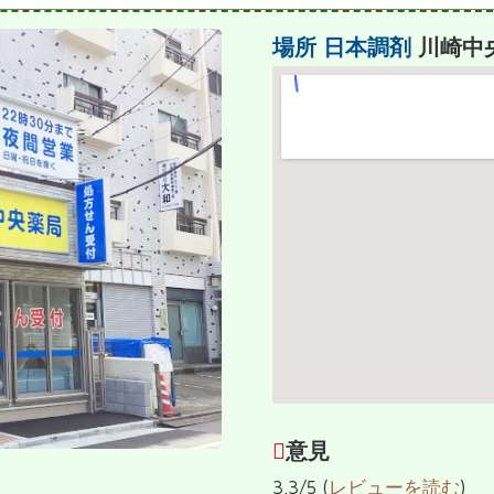
場所
日本調剤
川崎中
意見
3.3/5 (
レビューを読む
)