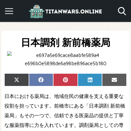
日本調剤 新前橋薬局
Share
Share
Share
Share
Share
X
Facebook
Pinterest
LinkedIn
Email
on
on
on
on
on
(Twitter)
日本における薬局は、地域住民の健康を支える重要な
役割を担っています。前橋市にある「日本調剤 新前橋
薬局」もその一つで、信頼できる医薬品の提供と丁寧
な服薬指導に力を入れています。調剤薬局としての専