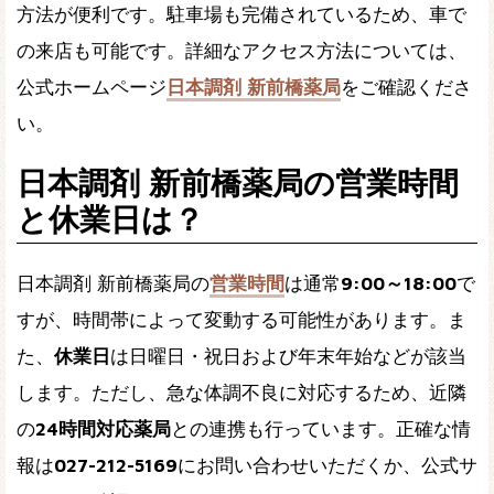
方法が便利です。駐車場も完備されているため、車で
の来店も可能です。詳細なアクセス方法については、
公式ホームページ
日本調剤 新前橋薬局
をご確認くださ
い。
日本調剤 新前橋薬局の営業時間
と休業日は？
日本調剤 新前橋薬局の
営業時間
は通常
9:00～18:00
で
すが、時間帯によって変動する可能性があります。ま
た、
休業日
は日曜日・祝日および年末年始などが該当
します。ただし、急な体調不良に対応するため、近隣
の
24時間対応薬局
との連携も行っています。正確な情
報は
027-212-5169
にお問い合わせいただくか、公式サ