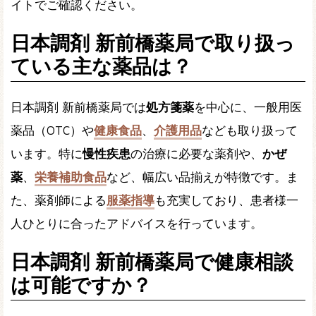
イトでご確認ください。
日本調剤 新前橋薬局で取り扱っ
ている主な薬品は？
日本調剤 新前橋薬局では
処方箋薬
を中心に、一般用医
薬品（OTC）や
健康食品
、
介護用品
なども取り扱って
います。特に
慢性疾患
の治療に必要な薬剤や、
かぜ
薬
、
栄養補助食品
など、幅広い品揃えが特徴です。ま
た、薬剤師による
服薬指導
も充実しており、患者様一
人ひとりに合ったアドバイスを行っています。
日本調剤 新前橋薬局で健康相談
は可能ですか？