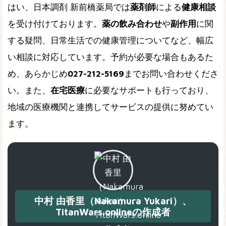
はい、日本調剤 新前橋薬局では
薬剤師
による
健康相談
を受け付けております。
薬の飲み合わせ
や
副作用
に関
する疑問、日常生活での健康管理についてなど、幅広
い相談に対応しています。予約が必要な場合もあるた
め、あらかじめ
027-212-5169
までお問い合わせくださ
い。また、
在宅医療
に必要なサポートも行っており、
地域の医療機関と連携してサービスの提供に努めてい
ます。
中村 由香里（Nakamura Yukari）、
TitanWars.onlineの作成者