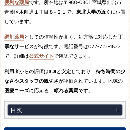
便利な薬局
です。所在地は〒980-0801 宮城県仙台市
青葉区木町通１丁目８−２１で、
東北大学の近く
に位置
しています。
調剤薬局
としての信頼性が高く、処方箋に対応した
丁
寧なサービス
が特徴です。電話番号は022-722-1822
で、詳細は
公式サイト
で確認できます。
利用者からの評価は
3.8
と安定しており、
待ち時間の少
なさ
や
スタッフの親切さ
が評価されています。地域の
医療ニーズ
に応える、
頼れる薬局
です。
目次