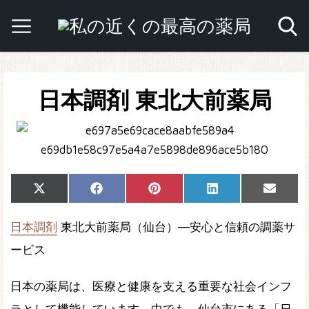
日本調剤 東北大前薬局
Share
Share
Share
Share
Share
X
Facebook
Pinterest
LinkedIn
Email
on
on
on
on
on
(Twitter)
日本調剤
東北大前薬局（仙台）―安心と信頼の調薬サ
ービス
日本の薬局は、医療と健康を支える重要な社会インフ
ラとして機能しています。中でも、仙台市にある「日