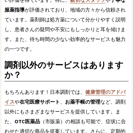
い評価を得ています。特に、
親切なスタッフ
や
丁寧な
服薬指導
が評価されており、地域の方々から信頼され
ています。薬剤師は処方薬について分かりやすく説明
し、患者さんの疑問や不安にもしっかりと耳を傾けま
す。また、待ち時間の少ない効率的なサービスも魅力
の一つです。
調剤以外のサービスはあります
か？
もちろんあります！日本調剤では、
健康管理のアドバ
イス
や
在宅医療サポート
、
お薬手帳の管理
など、調剤
以外にもさまざまなサービスを提供しています。ま
た、
OTC医薬品
（市販薬）の相談も可能で、症状に合
わせた適切な商品を提案しています。さらに、定期的