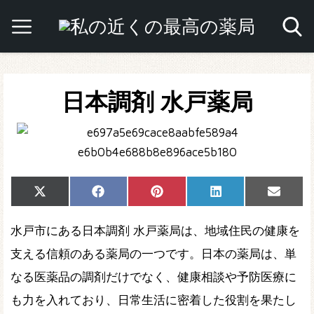
日本調剤 水戸薬局
Share
Share
Share
Share
Share
X
Facebook
Pinterest
LinkedIn
Email
on
on
on
on
on
(Twitter)
水戸市にある日本調剤 水戸薬局は、地域住民の健康を
支える信頼のある薬局の一つです。日本の薬局は、単
なる医薬品の調剤だけでなく、健康相談や予防医療に
も力を入れており、日常生活に密着した役割を果たし