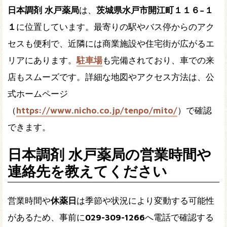
日本調剤 水戸薬局
は、
茨城県水戸市開江町１１６−１
１
に位置しています。最寄りの駅やバス停からのアク
セスも便利で、近隣には商業施設や住宅街が広がるエ
リアにあります。
駐車場
も完備されており、車での来
店もスムーズです。詳細な地図やアクセス方法は、公
式ホームページ
（
https://www.nicho.co.jp/tenpo/mito/
）で確認
できます。
日本調剤 水戸薬局の営業時間や
連絡先を教えてください
営業時間や
休薬日
は季節や状況により変動する可能性
があるため、事前に
029-309-1266
へ電話で確認する