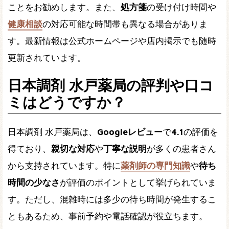
ことをお勧めします。また、
処方箋
の受け付け時間や
健康相談
の対応可能な時間帯も異なる場合がありま
す。最新情報は公式ホームページや店内掲示でも随時
更新されています。
日本調剤 水戸薬局の評判や口コ
ミはどうですか？
日本調剤 水戸薬局は、
Googleレビュー
で
4.1
の評価を
得ており、
親切な対応
や
丁寧な説明
が多くの患者さん
から支持されています。特に
薬剤師の専門知識
や
待ち
時間の少なさ
が評価のポイントとして挙げられていま
す。ただし、混雑時には多少の待ち時間が発生するこ
ともあるため、事前予約や電話確認が役立ちます。