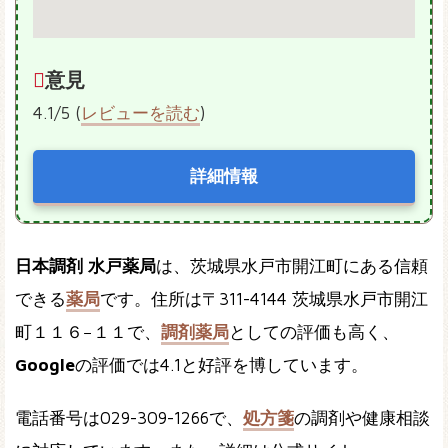
意見
4.1/5 (
レビューを読む
)
詳細情報
日本調剤 水戸薬局
は、茨城県水戸市開江町にある信頼
できる
薬局
です。住所は〒311-4144 茨城県水戸市開江
町１１６−１１で、
調剤薬局
としての評価も高く、
Google
の評価では4.1と好評を博しています。
電話番号は029-309-1266で、
処方箋
の調剤や健康相談