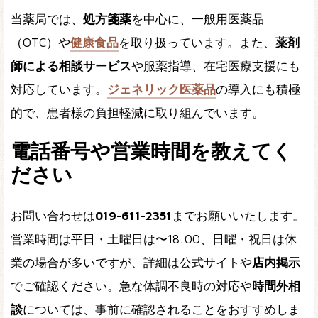
当薬局では、
処方箋薬
を中心に、一般用医薬品
（OTC）や
健康食品
を取り扱っています。また、
薬剤
師による相談サービス
や服薬指導、在宅医療支援にも
対応しています。
ジェネリック医薬品
の導入にも積極
的で、患者様の負担軽減に取り組んでいます。
電話番号や営業時間を教えてく
ださい
お問い合わせは
019-611-2351
までお願いいたします。
営業時間は平日・土曜日は〜18:00、日曜・祝日は休
業の場合が多いですが、詳細は公式サイトや
店内掲示
でご確認ください。急な体調不良時の対応や
時間外相
談
については、事前に確認されることをおすすめしま