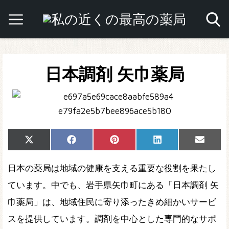
日本調剤 矢巾薬局
Share
Share
Share
Share
Share
X
Facebook
Pinterest
LinkedIn
Email
on
on
on
on
on
(Twitter)
日本の薬局は地域の健康を支える重要な役割を果たし
ています。中でも、岩手県矢巾町にある「日本調剤 矢
巾薬局」は、地域住民に寄り添ったきめ細かいサービ
スを提供しています。調剤を中心とした専門的なサポ