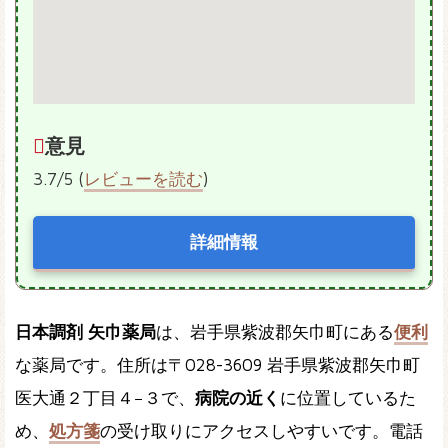
意見
3.7/5 (
レビューを読む
)
詳細情報
日本調剤 矢巾薬局
は、岩手県紫波郡矢巾町にある
便利
な薬局です。住所は〒028-3609 岩手県紫波郡矢巾町
医大通２丁目４−３で、
病院の近く
に位置しているた
め、
処方箋
の受け取りにアクセスしやすいです。電話