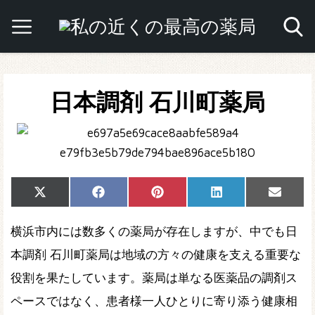
日本調剤 石川町薬局
Share
Share
Share
Share
Share
X
Facebook
Pinterest
LinkedIn
Email
on
on
on
on
on
(Twitter)
横浜市内には数多くの薬局が存在しますが、中でも日
本調剤 石川町薬局は地域の方々の健康を支える重要な
役割を果たしています。薬局は単なる医薬品の調剤ス
ペースではなく、患者様一人ひとりに寄り添う健康相