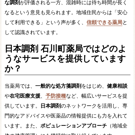
な調剤
が評価される一方、混雑時には待ち時間が長く
なるという意見も見られます。地域住民からは「安心
して利用できる」という声が多く、
信頼できる薬局
と
して認識されています。
日本調剤 石川町薬局ではどのよ
うなサービスを提供しています
か？
当薬局では、
一般的な処方箋調剤
をはじめ、
健康相談
や
在宅医療支援
、
予防接種
など、幅広いサービスを提
供しています。
日本調剤
のネットワークを活用し、専
門的なアドバイスや医薬品の情報提供にも力を入れて
います。また、
ポピュレーションアプローチ
（地域全